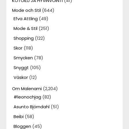
KOTOILU JA HYVINVOINTI
(41)
Mode och Stil
(644)
Efva Attling
(49)
Mode & Stil
(251)
Shopping
(122)
Skor
(118)
Smycken
(78)
Snyggt
(105)
Väskor
(12)
Om Malenami
(2,204)
#leonochjag
(82)
Asunto Björndahl
(51)
Beibi
(58)
Bloggen
(45)