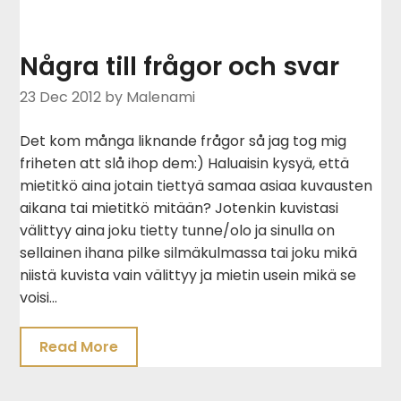
Några till frågor och svar
23 Dec 2012
by Malenami
Det kom många liknande frågor så jag tog mig
friheten att slå ihop dem:) Haluaisin kysyä, että
mietitkö aina jotain tiettyä samaa asiaa kuvausten
aikana tai mietitkö mitään? Jotenkin kuvistasi
välittyy aina joku tietty tunne/olo ja sinulla on
sellainen ihana pilke silmäkulmassa tai joku mikä
niistä kuvista vain välittyy ja mietin usein mikä se
voisi…
Read More