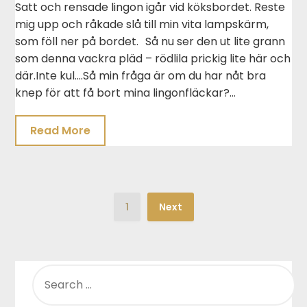
Satt och rensade lingon igår vid köksbordet. Reste
mig upp och råkade slå till min vita lampskärm,
som föll ner på bordet. Så nu ser den ut lite grann
som denna vackra pläd – rödlila prickig lite här och
där.Inte kul….Så min fråga är om du har nåt bra
knep för att få bort mina lingonfläckar?…
Read More
1
Next
SEARCH
FOR: