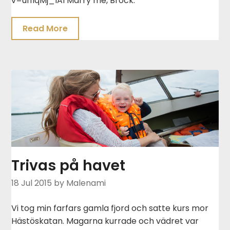
v=uf1lqMj_lAI Marry me, Brock.
Read More
Trivas på havet
18 Jul 2015
by Malenami
Vi tog min farfars gamla fjord och satte kurs mor
Hästöskatan. Magarna kurrade och vädret var