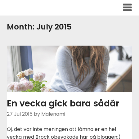
Skip
to
content
Month:
July 2015
En vecka gick bara sådär
27 Jul 2015
by Malenami
Oj, det var inte meningen att lämna er en hel
vecka med Brock obevakade här på bloggen;)