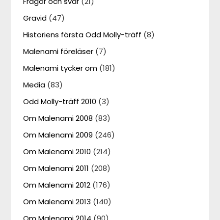
Frågor och svar
(21)
Gravid
(47)
Historiens första Odd Molly-träff
(8)
Malenami föreläser
(7)
Malenami tycker om
(181)
Media
(83)
Odd Molly-träff 2010
(3)
Om Malenami 2008
(83)
Om Malenami 2009
(246)
Om Malenami 2010
(214)
Om Malenami 2011
(208)
Om Malenami 2012
(176)
Om Malenami 2013
(140)
Om Malenami 2014
(90)