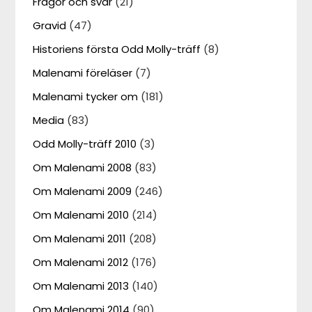
Frågor och svar
(21)
Gravid
(47)
Historiens första Odd Molly-träff
(8)
Malenami föreläser
(7)
Malenami tycker om
(181)
Media
(83)
Odd Molly-träff 2010
(3)
Om Malenami 2008
(83)
Om Malenami 2009
(246)
Om Malenami 2010
(214)
Om Malenami 2011
(208)
Om Malenami 2012
(176)
Om Malenami 2013
(140)
Om Malenami 2014
(90)