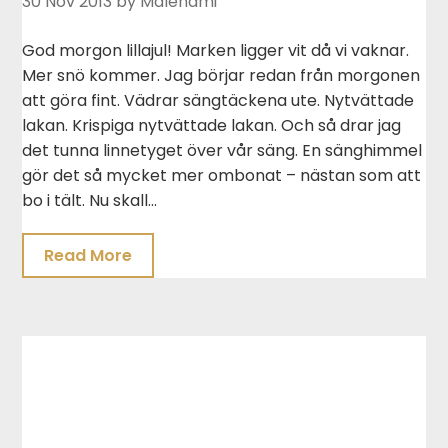
30 Nov 2013
by Malenami
God morgon lillajul! Marken ligger vit då vi vaknar.
Mer snö kommer. Jag börjar redan från morgonen
att göra fint. Vädrar sängtäckena ute. Nytvättade
lakan. Krispiga nytvättade lakan. Och så drar jag
det tunna linnetyget över vår säng. En sänghimmel
gör det så mycket mer ombonat – nästan som att
bo i tält. Nu skall…
Read More