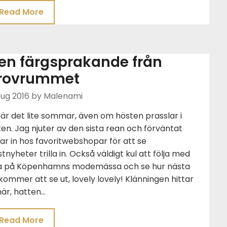
Read More
en färgsprakande från
rovrummet
Aug 2016
by Malenami
är det lite sommar, även om hösten prasslar i
ten. Jag njuter av den sista rean och förväntat
tar in hos favoritwebshopar för att se
tnyheter trilla in. Också väldigt kul att följa med
la på Köpenhamns modemässa och se hur nästa
kommer att se ut, lovely lovely! Klänningen hittar
här, hatten…
Read More