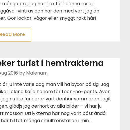
 många bra, jag har t.ex fått denna rosa i
ggåva i vintras och har den med vart jag än
er. Gör lockar, vågor eller snyggt rakt hår!
Read More
eker turist i hemtrakterna
Aug 2016
by Malenami
 är ju inte varje dag man vill ha byxor på sig. Jag
ukar ibland kalla honom för Leon-no-pants. Även
jag nu lite funderar vart denhär sommaren tagit
en, glädjs jag oerhört av alla bilder – vi har ju
rt massor! Utflykterna har nog varit bäst ändå,
 har hittat många smultronställen i min…