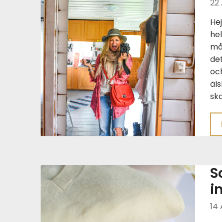
22
Hej
he
mån
det
och
äls
ska
S
i
14 