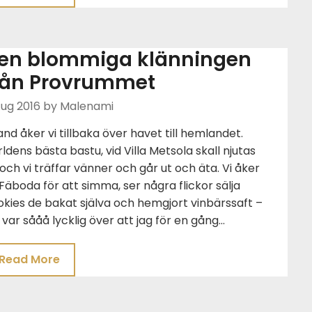
en blommiga klänningen
rån Provrummet
Aug 2016
by Malenami
and åker vi tillbaka över havet till hemlandet.
ldens bästa bastu, vid Villa Metsola skall njutas
och vi träffar vänner och går ut och äta. Vi åker
l Fäboda för att simma, ser några flickor sälja
kies de bakat själva och hemgjort vinbärssaft –
 var sååå lycklig över att jag för en gång…
Read More