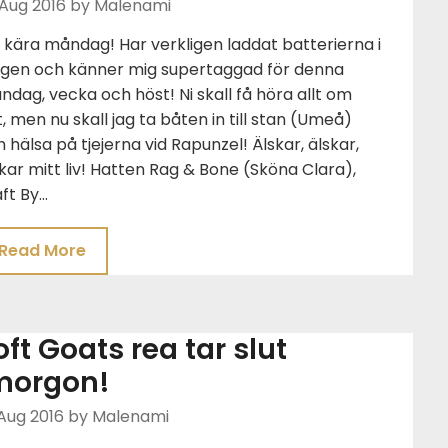
 Aug 2016
by Malenami
 kära måndag! Har verkligen laddat batterierna i
lgen och känner mig supertaggad för denna
dag, vecka och höst! Ni skall få höra allt om
, men nu skall jag ta båten in till stan (Umeå)
 hälsa på tjejerna vid Rapunzel! Älskar, älskar,
kar mitt liv! Hatten Rag & Bone (Sköna Clara),
ft By…
Read More
oft Goats rea tar slut
morgon!
Aug 2016
by Malenami