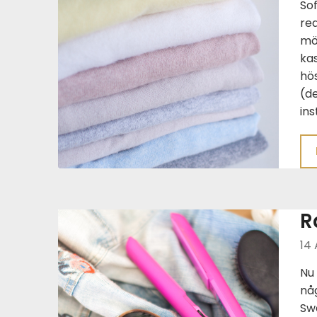
Sof
re
mö
ka
hö
(de
ins
R
14 
Nu 
någ
Sw