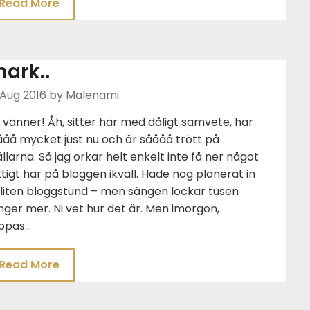
Read More
nark..
 Aug 2016
by Malenami
 vänner! Åh, sitter här med dåligt samvete, har
åå mycket just nu och är såååå trött på
llarna. Så jag orkar helt enkelt inte få ner något
tigt här på bloggen ikväll. Hade nog planerat in
 liten bloggstund – men sängen lockar tusen
ger mer. Ni vet hur det är. Men imorgon,
ppas…
Read More