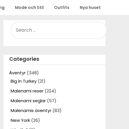
ing
Mode och Stil
Outfits
Nya huset
SEARCH
FOR:
Categories
Äventyr
(348)
Big in Turkey
(21)
Malenami reser
(224)
Malenami seglar
(57)
Malenamis äventyr
(83)
New York
(26)