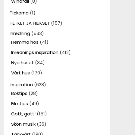
Windfall
(8)
Flickorna
(1)
HETKET JA FIILIKSET
(157)
Inredning
(533)
Hemma hos
(41)
Inrednings inspiration
(412)
Nya huset
(34)
Vårt hus
(170)
Inspiration
(628)
Boktips
(28)
Filmtips
(49)
Gott, gott!
(151)
Skön musik
(36)
Tänkvärt
(190)