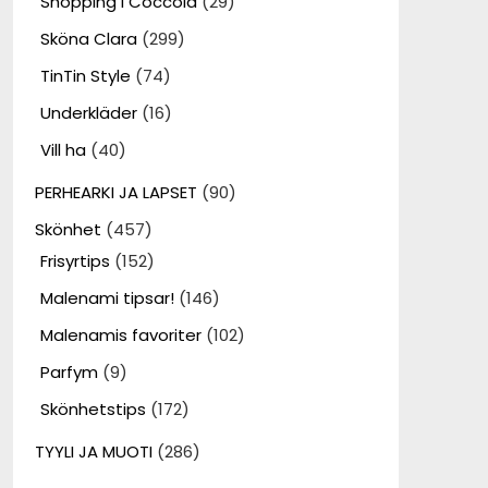
Shopping i Coccola
(29)
Sköna Clara
(299)
TinTin Style
(74)
Underkläder
(16)
Vill ha
(40)
PERHEARKI JA LAPSET
(90)
Skönhet
(457)
Frisyrtips
(152)
Malenami tipsar!
(146)
Malenamis favoriter
(102)
Parfym
(9)
Skönhetstips
(172)
TYYLI JA MUOTI
(286)