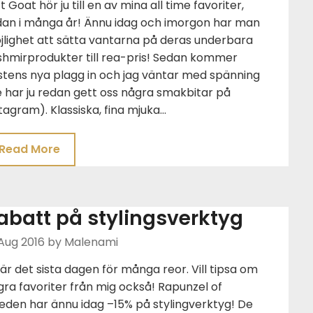
t Goat hör ju till en av mina all time favoriter,
dan i många år! Ännu idag och imorgon har man
jlighet att sätta vantarna på deras underbara
shmirprodukter till rea-pris! Sedan kommer
stens nya plagg in och jag väntar med spänning
 har ju redan gett oss några smakbitar på
tagram). Klassiska, fina mjuka…
Read More
abatt på stylingsverktyg
Aug 2016
by Malenami
är det sista dagen för många reor. Vill tipsa om
ra favoriter från mig också! Rapunzel of
eden har ännu idag –15% på stylingverktyg! De