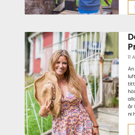
D
P
11 
Än 
luf
tit
hös
al
år 
ni 