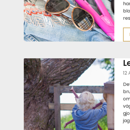
har
blo
res
L
12 
Det
br
om 
väg
gjo
jag