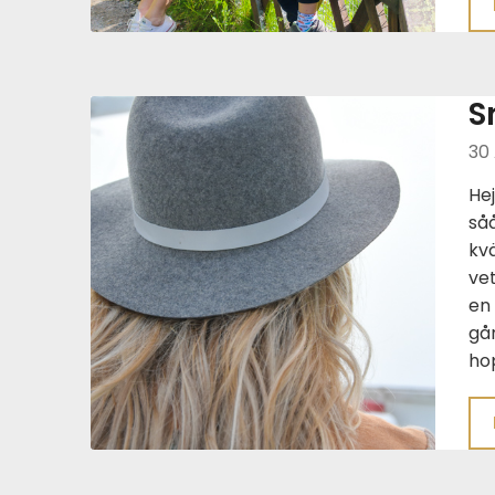
S
30
Hej
såå
kvä
vet
en
gån
ho