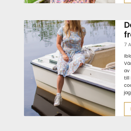
D
f
7 
Ibl
Vär
av 
til
coo
jag