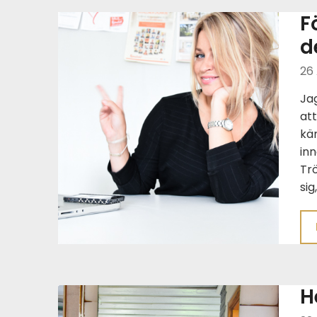
F
d
26
Jag
att
kän
inn
Tr
sig
H