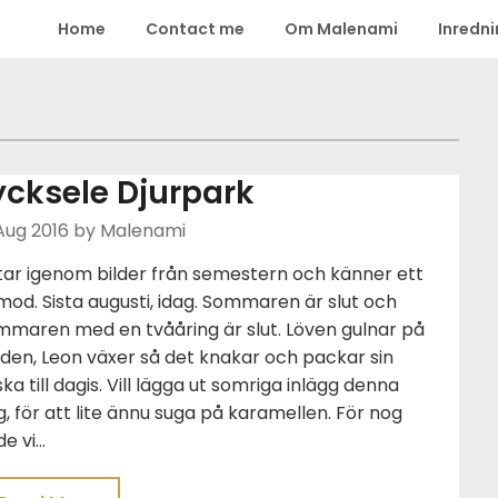
Home
Contact me
Om Malenami
Inredn
ycksele Djurpark
Aug 2016
by Malenami
tar igenom bilder från semestern och känner ett
od. Sista augusti, idag. Sommaren är slut och
mmaren med en tvååring är slut. Löven gulnar på
den, Leon växer så det knakar och packar sin
ka till dagis. Vill lägga ut somriga inlägg denna
, för att lite ännu suga på karamellen. För nog
e vi…