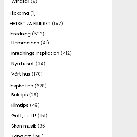
Windfall
(8)
Flickorna
(1)
HETKET JA FIILIKSET
(157)
Inredning
(533)
Hemma hos
(41)
Inrednings inspiration
(412)
Nya huset
(34)
Vårt hus
(170)
Inspiration
(628)
Boktips
(28)
Filmtips
(49)
Gott, gott!
(151)
Skön musik
(36)
Tänkvärt
(190)