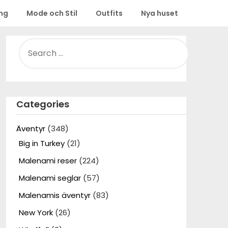
ing
Mode och Stil
Outfits
Nya huset
SEARCH
FOR:
Categories
Äventyr
(348)
Big in Turkey
(21)
Malenami reser
(224)
Malenami seglar
(57)
Malenamis äventyr
(83)
New York
(26)