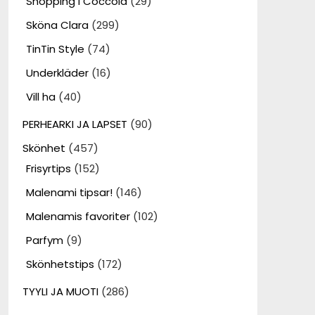
Shopping i Coccola
(29)
Sköna Clara
(299)
TinTin Style
(74)
Underkläder
(16)
Vill ha
(40)
PERHEARKI JA LAPSET
(90)
Skönhet
(457)
Frisyrtips
(152)
Malenami tipsar!
(146)
Malenamis favoriter
(102)
Parfym
(9)
Skönhetstips
(172)
TYYLI JA MUOTI
(286)