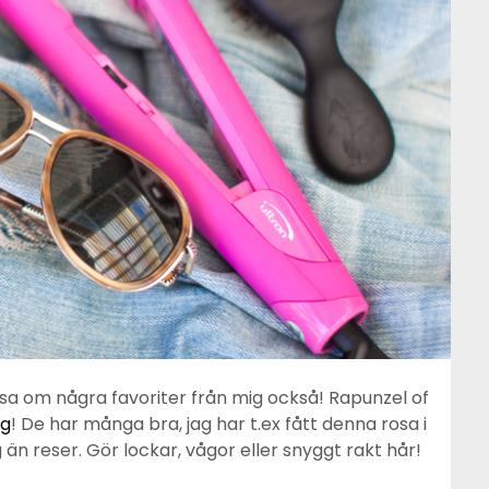
ipsa om några favoriter från mig också! Rapunzel of
yg
! De har många bra, jag har t.ex fått denna rosa i
 än reser. Gör lockar, vågor eller snyggt rakt hår!