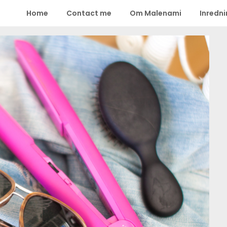
Home
Contact me
Om Malenami
Inredn