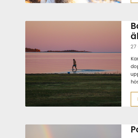
B
ä
27
Kan
dop
upp
hö
P