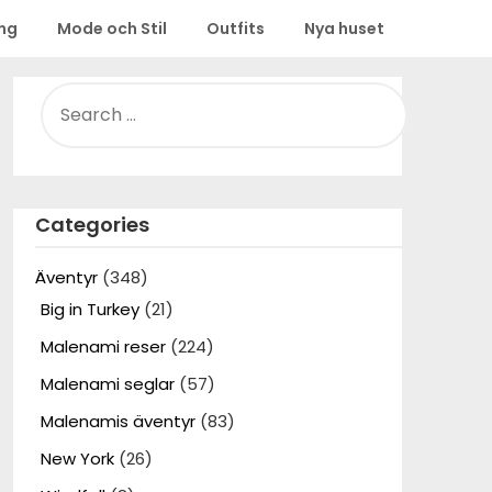
ing
Mode och Stil
Outfits
Nya huset
SEARCH
FOR:
Categories
Äventyr
(348)
Big in Turkey
(21)
Malenami reser
(224)
Malenami seglar
(57)
Malenamis äventyr
(83)
New York
(26)