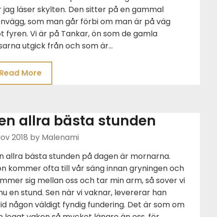
 jag läser skylten. Den sitter på en gammal
envägg, som man går förbi om man är på väg
 fyren. Vi är på Tankar, ön som de gamla
sarna utgick från och som är…
Read More
en allra bästa stunden
Nov 2018
by Malenami
n allra bästa stunden på dagen är mornarna.
n kommer ofta till vår säng innan gryningen och
mmer sig mellan oss och tar min arm, så sover vi
u en stund. Sen när vi vaknar, levererar han
tid någon väldigt fyndig fundering. Det är som om
 legat vaken så mycket längre än oss, för…