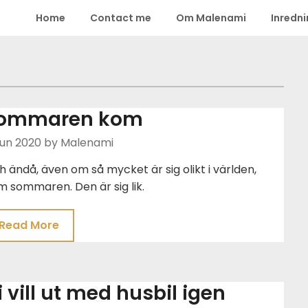
Home
Contact me
Om Malenami
Inredn
ommaren kom
Jun 2020
by Malenami
 ändå, även om så mycket är sig olikt i världen,
 sommaren. Den är sig lik.
Read More
i vill ut med husbil igen