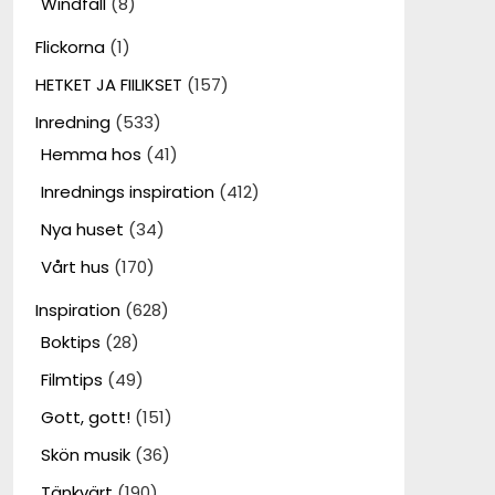
Windfall
(8)
Flickorna
(1)
HETKET JA FIILIKSET
(157)
Inredning
(533)
Hemma hos
(41)
Inrednings inspiration
(412)
Nya huset
(34)
Vårt hus
(170)
Inspiration
(628)
Boktips
(28)
Filmtips
(49)
Gott, gott!
(151)
Skön musik
(36)
Tänkvärt
(190)