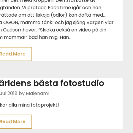
ner det i hela kroppen. Den starkaste av
ngtanden. Vi pratade FaceTime igår och han
ättade om att liskoja (ödlor) kan dofta med…
na ÖGON, mamma tänk! och jag sjöng Vargen ylar
h Gudsomhaver. “Skicka också en video på din
m mamma!” bad han mig. Han…
Read More
ärldens bästa fotostudio
Jul 2018
by Malenami
kar alla mina fotoprojekt!
Read More