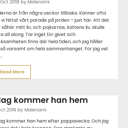
 Oct 2018
by Malenami
derna är från några veckor tillbaka. Känner ofta
 vi hittat vårt paradis på jorden – just här. Att det
 såhär mitt liv, och pojkarnas, kattens liv, skulle
a all along. Tar inget för givet och
ksamheten finns där hela tiden, och jag håller
, så varsamt om hela sammanhanget. För jag vet
t…
Read More
dag kommer han hem
ct 2018
by Malenami
ag kommer han hem efter pappavecka. Och jag