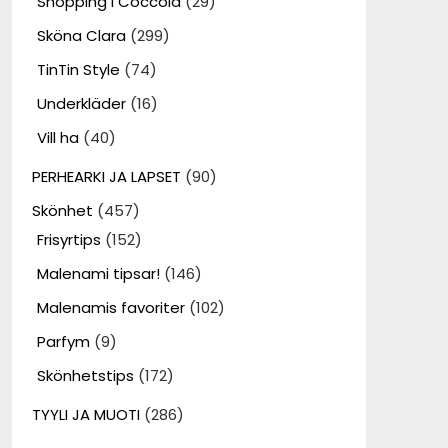
Shopping i Coccola
(29)
Sköna Clara
(299)
TinTin Style
(74)
Underkläder
(16)
Vill ha
(40)
PERHEARKI JA LAPSET
(90)
Skönhet
(457)
Frisyrtips
(152)
Malenami tipsar!
(146)
Malenamis favoriter
(102)
Parfym
(9)
Skönhetstips
(172)
TYYLI JA MUOTI
(286)