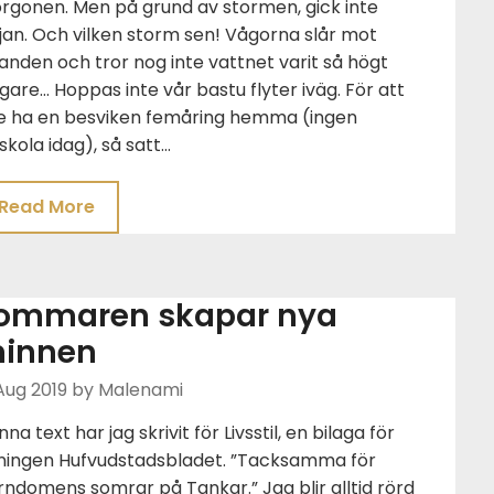
rgonen. Men på grund av stormen, gick inte
jan. Och vilken storm sen! Vågorna slår mot
anden och tror nog inte vattnet varit så högt
igare… Hoppas inte vår bastu flyter iväg. För att
te ha en besviken femåring hemma (ingen
skola idag), så satt…
Read More
ommaren skapar nya
innen
Aug 2019
by Malenami
na text har jag skrivit för Livsstil, en bilaga för
dningen Hufvudstadsbladet. ”Tacksamma för
ndomens somrar på Tankar.” Jag blir alltid rörd