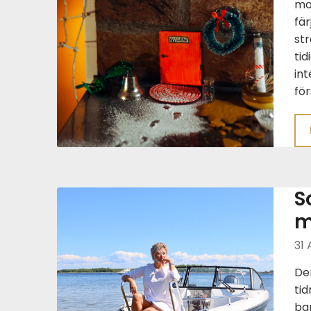
mo
fär
str
tid
in
för
S
m
31 
Den
ti
bar