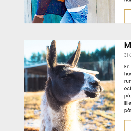
M
31 
En 
ha
run
oc
på
lil
påf