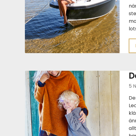
när
st
mot
lot
D
5 
De
Leo
klä
änn
all
han