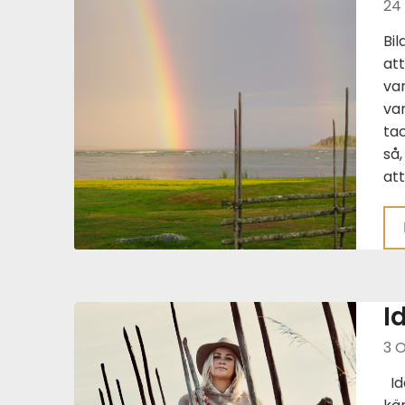
24
Bil
att
var
var
tac
så
at
I
3 O
Id