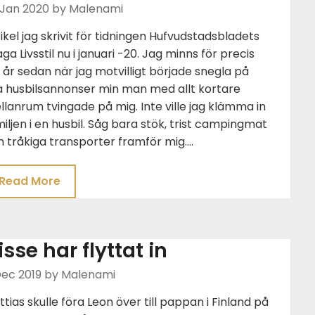
 Jan 2020
by Malenami
ikel jag skrivit för tidningen Hufvudstadsbladets
aga Livsstil nu i januari -20. Jag minns för precis
 år sedan när jag motvilligt började snegla på
a husbilsannonser min man med allt kortare
lanrum tvingade på mig. Inte ville jag klämma in
iljen i en husbil. Såg bara stök, trist campingmat
 tråkiga transporter framför mig….
Read More
isse har flyttat in
Dec 2019
by Malenami
tias skulle föra Leon över till pappan i Finland på