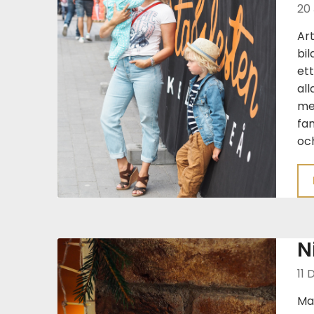
20
Art
bil
ett
all
mel
fam
och
N
11 
Mat