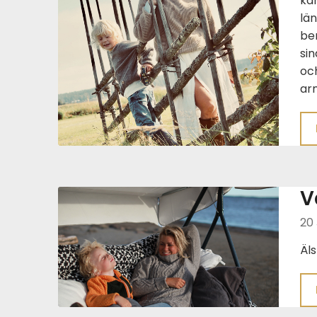
kän
lä
ber
si
oc
ar
V
20 
Äls