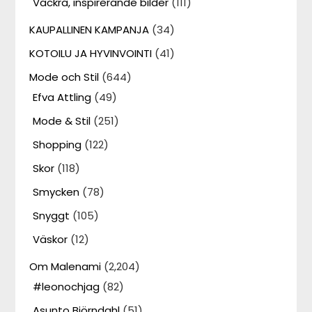
Vackra, inspirerande bilder
(111)
KAUPALLINEN KAMPANJA
(34)
KOTOILU JA HYVINVOINTI
(41)
Mode och Stil
(644)
Efva Attling
(49)
Mode & Stil
(251)
Shopping
(122)
Skor
(118)
Smycken
(78)
Snyggt
(105)
Väskor
(12)
Om Malenami
(2,204)
#leonochjag
(82)
Asunto Björndahl
(51)