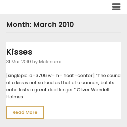
Skip
to
content
Month:
March 2010
Kisses
31 Mar 2010
by Malenami
[singlepic id=3706 w= h= float=center] “The sound
of a kiss is not so loud as that of a cannon, but its
echo lasts a great deal longer.” Oliver Wendell
Holmes
Read More