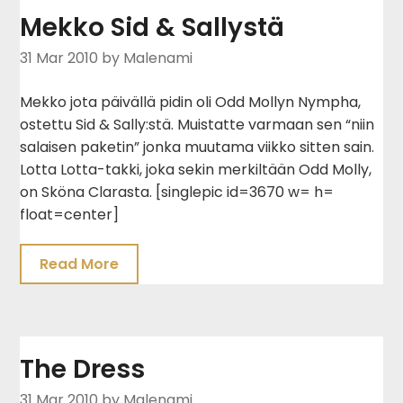
Mekko Sid & Sallystä
31 Mar 2010
by Malenami
Mekko jota päivällä pidin oli Odd Mollyn Nympha,
ostettu Sid & Sally:stä. Muistatte varmaan sen “niin
salaisen paketin” jonka muutama viikko sitten sain.
Lotta Lotta-takki, joka sekin merkiltään Odd Molly,
on Sköna Clarasta. [singlepic id=3670 w= h=
float=center]
Read More
The Dress
31 Mar 2010
by Malenami