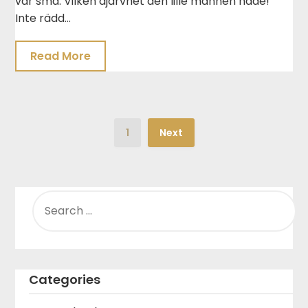
var små. Vilken djärvhet den lille mannen hade!
Inte rädd…
Read More
1
Next
SEARCH
FOR:
Categories