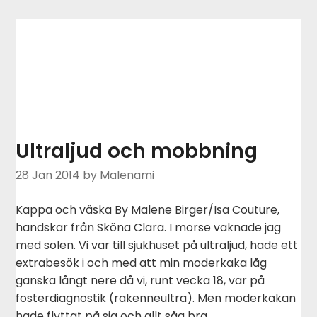
Ultraljud och mobbning
28 Jan 2014
by Malenami
Kappa och väska By Malene Birger/Isa Couture,
handskar från Sköna Clara. I morse vaknade jag
med solen. Vi var till sjukhuset på ultraljud, hade ett
extrabesök i och med att min moderkaka låg
ganska långt nere då vi, runt vecka 18, var på
fosterdiagnostik (rakenneultra). Men moderkakan
hade flyttat på sig och allt såg bra…