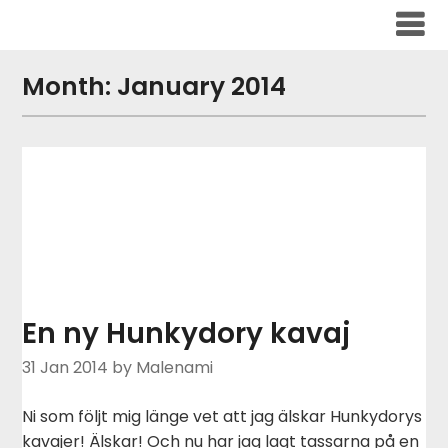
Skip
to
content
Month:
January 2014
En ny Hunkydory kavaj
31 Jan 2014
by Malenami
Ni som följt mig länge vet att jag älskar Hunkydorys
kavajer! Älskar! Och nu har jag lagt tassarna på en