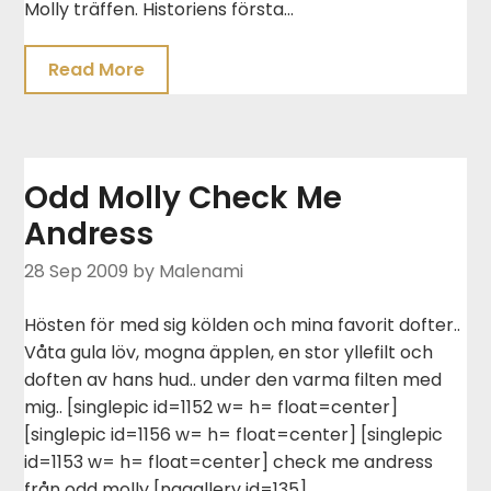
Molly träffen. Historiens första…
Read More
Odd Molly Check Me
Andress
28 Sep 2009
by Malenami
Hösten för med sig kölden och mina favorit dofter..
Våta gula löv, mogna äpplen, en stor yllefilt och
doften av hans hud.. under den varma filten med
mig.. [singlepic id=1152 w= h= float=center]
[singlepic id=1156 w= h= float=center] [singlepic
id=1153 w= h= float=center] check me andress
från odd molly [nggallery id=135]