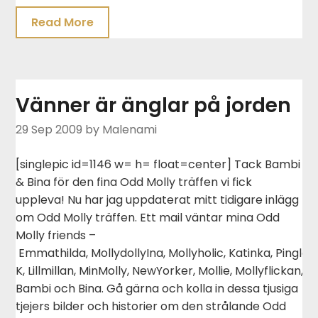
Read More
Vänner är änglar på jorden
29 Sep 2009
by Malenami
[singlepic id=1146 w= h= float=center] Tack Bambi
& Bina för den fina Odd Molly träffen vi fick
uppleva! Nu har jag uppdaterat mitt tidigare inlägg
om Odd Molly träffen. Ett mail väntar mina Odd
Molly friends –
Emmathilda, MollydollyIna, Mollyholic, Katinka, Pingla, 
K, Lillmillan, MinMolly, NewYorker, Mollie, Mollyflickan,
Bambi och Bina. Gå gärna och kolla in dessa tjusiga
tjejers bilder och historier om den strålande Odd