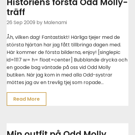
Historiens första Odd Molly-
träff
26 Sep 2009
by Malenami
Åh, vilken dag! Fantastiskt! Härliga tjejer med de
största hjärtan har jag fått tillbringa dagen med.
Här kommer de första bilderna, enjoy! [singlepic
id=1117 w= h= float=center] Bubblande drycka och
en goodie bag väntade på oss vid Odd Molly
butiken. När jag kom in med alla Odd-systrar
möttes jag av en trevlig tjej som ropade…
Read More
Min outfit på Odd Molly