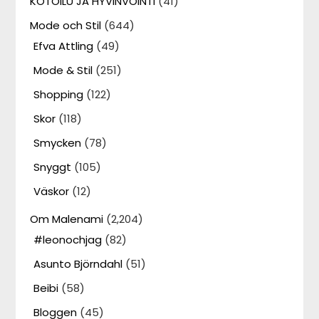
KOTOILU JA HYVINVOINTI
(41)
Mode och Stil
(644)
Efva Attling
(49)
Mode & Stil
(251)
Shopping
(122)
Skor
(118)
Smycken
(78)
Snyggt
(105)
Väskor
(12)
Om Malenami
(2,204)
#leonochjag
(82)
Asunto Björndahl
(51)
Beibi
(58)
Bloggen
(45)