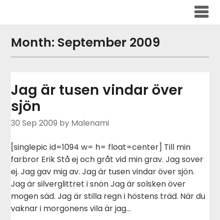
Skip
to
content
Month:
September 2009
Jag är tusen vindar över
sjön
30 Sep 2009
by Malenami
[singlepic id=1094 w= h= float=center] Till min
farbror Erik Stå ej och gråt vid min grav. Jag sover
ej. Jag gav mig av. Jag är tusen vindar över sjön.
Jag är silverglittret i snön Jag är solsken över
mogen säd. Jag är stilla regn i höstens träd. När du
vaknar i morgonens vila är jag…