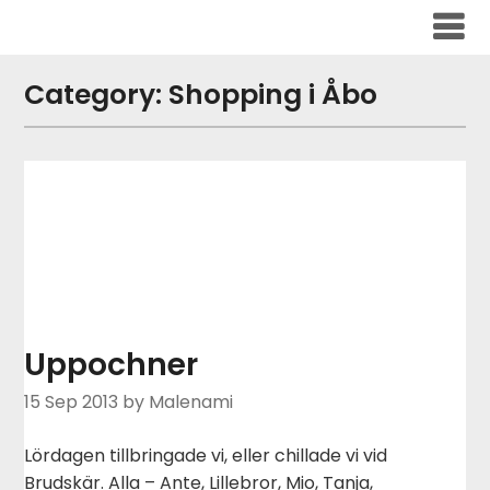
Skip
to
content
Category:
Shopping i Åbo
Uppochner
15 Sep 2013
by Malenami
Lördagen tillbringade vi, eller chillade vi vid
Brudskär. Alla – Ante, Lillebror, Mio, Tanja,