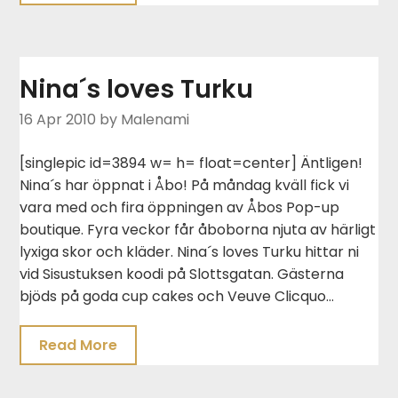
Nina´s loves Turku
16 Apr 2010
by Malenami
[singlepic id=3894 w= h= float=center] Äntligen!
Nina´s har öppnat i Åbo! På måndag kväll fick vi
vara med och fira öppningen av Åbos Pop-up
boutique. Fyra veckor får åboborna njuta av härligt
lyxiga skor och kläder. Nina´s loves Turku hittar ni
vid Sisustuksen koodi på Slottsgatan. Gästerna
bjöds på goda cup cakes och Veuve Clicquo…
Read More