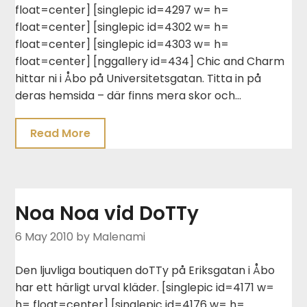
float=center] [singlepic id=4297 w= h=
float=center] [singlepic id=4302 w= h=
float=center] [singlepic id=4303 w= h=
float=center] [nggallery id=434] Chic and Charm
hittar ni i Åbo på Universitetsgatan. Titta in på
deras hemsida – där finns mera skor och…
Read More
Noa Noa vid DoTTy
6 May 2010
by Malenami
Den ljuvliga boutiquen doTTy på Eriksgatan i Åbo
har ett härligt urval kläder. [singlepic id=4171 w=
h= float=center] [singlepic id=4176 w= h=