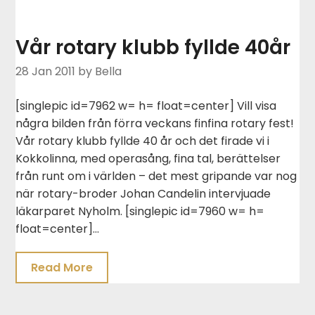
Vår rotary klubb fyllde 40år
28 Jan 2011
by Bella
[singlepic id=7962 w= h= float=center] Vill visa
några bilden från förra veckans finfina rotary fest!
Vår rotary klubb fyllde 40 år och det firade vi i
Kokkolinna, med operasång, fina tal, berättelser
från runt om i världen – det mest gripande var nog
när rotary-broder Johan Candelin intervjuade
läkarparet Nyholm. [singlepic id=7960 w= h=
float=center]…
Read More