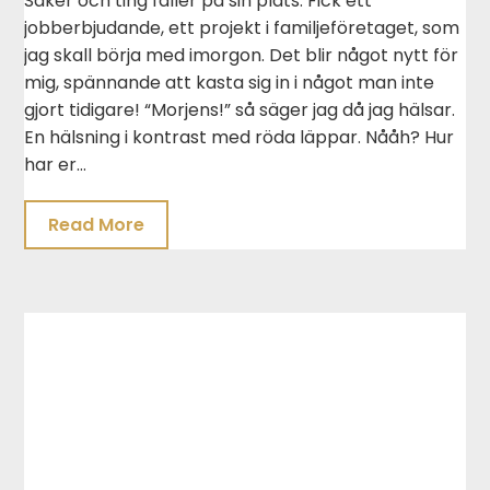
Saker och ting faller på sin plats. Fick ett
jobberbjudande, ett projekt i familjeföretaget, som
jag skall börja med imorgon. Det blir något nytt för
mig, spännande att kasta sig in i något man inte
gjort tidigare! “Morjens!” så säger jag då jag hälsar.
En hälsning i kontrast med röda läppar. Nååh? Hur
har er…
Read More