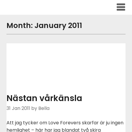
Skip
to
content
Month:
January 2011
Nästan vårkänsla
31 Jan 2011
by Bella
Att jag tycker om Love Forevers skarfar är ju ingen
hemlighet – här har jag blandat två skira