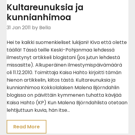
Kultareunuksia ja
kunnianhimoa
31 Jan 2011
by Bella
Hei te kaikki suomenkieliset lukijani! Kiva että olette
täällä! Tässä teille Keski-Pohjanmaa lehdessä
ilmestynyt artikkeli blogistani (jos jutun lehdestä
missasitte). Alkuperäinen ilmestymispäivämäärä
oli 11.12.2010. Toimittaja Kaisa Hahto kirjoitti tämän
hienon artikkelin, kiitos tästä. Kultareunuksia ja
kunnianhimoa Kokkolalaisen Malena Björndahlin
blogissa on päivittäin kymmenen tuhatta kävijää
Kaisa Hahto (KP) Kun Malena Björndahlista otetaan
lehtijuttuun kuvia, hän itse…
Read More