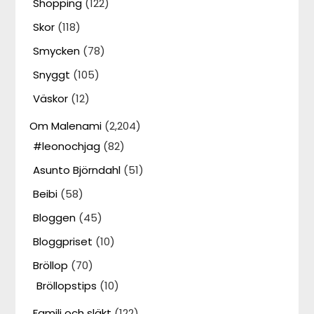
Shopping
(122)
Skor
(118)
Smycken
(78)
Snyggt
(105)
Väskor
(12)
Om Malenami
(2,204)
#leonochjag
(82)
Asunto Björndahl
(51)
Beibi
(58)
Bloggen
(45)
Bloggpriset
(10)
Bröllop
(70)
Bröllopstips
(10)
Familj och släkt
(122)