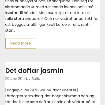
finns nu snölyktor och en snögubbe. Han såg lite
skrämmande ut med sitt sneda leende och små
kvistar till händer. Men hur roligt är det inte att
rulla stora snöbollar! Och när vädret är perfekt för
att bygga.. ja, allt! Igår kväll körde vi runt, runt i
stan…
Read More
Det doftar jasmin
29 Jan 2011
by Bella
[singlepic id=7978 w= h= float=center]
Lördagseftermiddag, det börjar skymma och jag
tänder ljusen som doftar jasmin och väntar på att