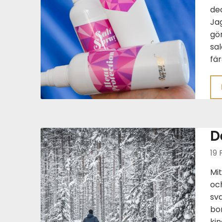
dec
Jag
gör
sa
fär
D
19 
Mit
oc
sva
bom
kin