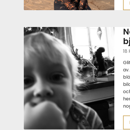
N
b
18 
Gli
av
blö
bil
och
hem
no