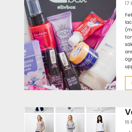
17 
Feb
la
(ma
tor
säk
an
öga
up
V
16 