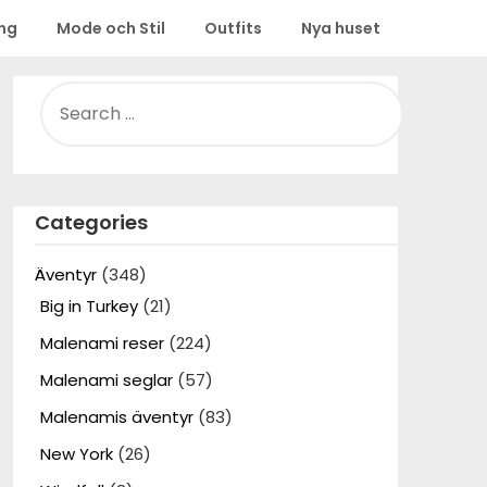
ing
Mode och Stil
Outfits
Nya huset
SEARCH
FOR:
Categories
Äventyr
(348)
Big in Turkey
(21)
Malenami reser
(224)
Malenami seglar
(57)
Malenamis äventyr
(83)
New York
(26)