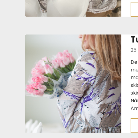
T
25
Det
med
ma
ski
ski
När
Am