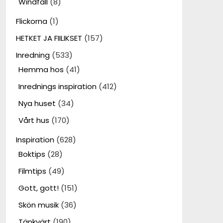
Windfall
(8)
Flickorna
(1)
HETKET JA FIILIKSET
(157)
Inredning
(533)
Hemma hos
(41)
Inrednings inspiration
(412)
Nya huset
(34)
Vårt hus
(170)
Inspiration
(628)
Boktips
(28)
Filmtips
(49)
Gott, gott!
(151)
Skön musik
(36)
Tänkvärt
(190)