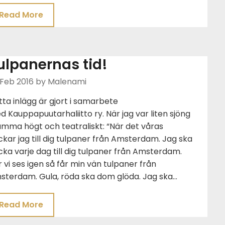
Read More
ulpanernas tid!
 Feb 2016
by Malenami
ta inlägg är gjort i samarbete
 Kauppapuutarhaliitto ry. När jag var liten sjöng
mma högt och teatraliskt: “När det våras
ckar jag till dig tulpaner från Amsterdam. Jag ska
cka varje dag till dig tulpaner från Amsterdam.
 vi ses igen så får min vän tulpaner från
sterdam. Gula, röda ska dom glöda. Jag ska…
Read More