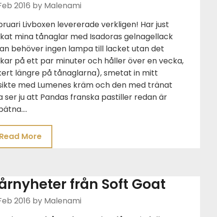
Feb 2016
by Malenami
ruari Livboxen levererade verkligen! Har just
ckat mina tånaglar med Isadoras gelnagellack
n behöver ingen lampa till lacket utan det
kar på ett par minuter och håller över en vecka,
ert längre på tånaglarna), smetat in mitt
sikte med Lumenes kräm och den med tränat
 ser ju att Pandas franska pastiller redan är
pätna….
Read More
årnyheter från Soft Goat
Feb 2016
by Malenami