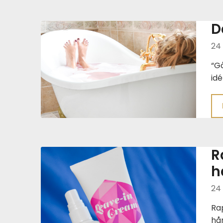
D
24
“Gå
id
R
h
24
Ra
hår