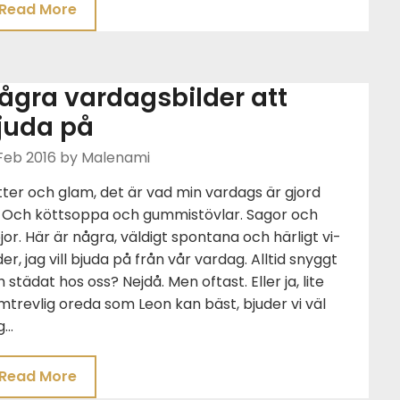
Read More
ågra vardagsbilder att
juda på
Feb 2016
by Malenami
tter och glam, det är vad min vardags är gjord
. Och köttsoppa och gummistövlar. Sagor och
jor. Här är några, väldigt spontana och härligt vi-
der, jag vill bjuda på från vår vardag. Alltid snyggt
 städat hos oss? Nejdå. Men oftast. Eller ja, lite
trevlig oreda som Leon kan bäst, bjuder vi väl
g…
Read More