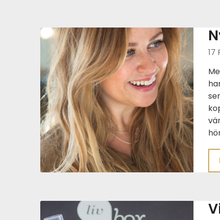
N
17 
Me
har
sen
ko
vän
hö
V