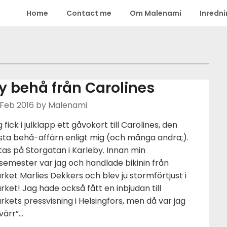
Home
Contact me
Om Malenami
Inredn
y behå från Carolines
 Feb 2016
by Malenami
 fick i julklapp ett gåvokort till Carolines, den
sta behå-affärn enligt mig (och många andra;).
tas på Storgatan i Karleby. Innan min
semester var jag och handlade bikinin från
ket Marlies Dekkers och blev ju stormförtjust i
ket! Jag hade också fått en inbjudan till
kets pressvisning i Helsingfors, men då var jag
värr”…