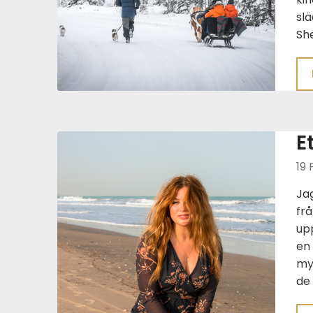
slä
Sh
E
19 
Jag
fr
upp
en
myc
de 