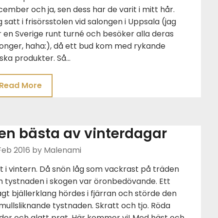
ember och ja, sen dess har de varit i mitt hår.
 satt i frisörsstolen vid salongen i Uppsala (jag
 en Sverige runt turné och besöker alla deras
longer, haha:), då ett bud kom med rykande
ska produkter. Så…
Read More
en bästa av vinterdagar
Feb 2016
by Malenami
t i vintern. Då snön låg som vackrast på träden
h tystnaden i skogen var öronbedövande. Ett
gt bjällerklang hördes i fjärran och störde den
ullsliknande tystnaden. Skratt och tjo. Röda
der och glatt prat. Här kommer vi! Med häst och