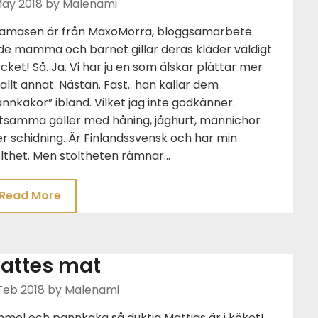
May 2018
by Malenami
jamasen är från MaxoMorra, bloggsamarbete.
de mamma och barnet gillar deras kläder väldigt
ket! Så. Ja. Vi har ju en som älskar plättar mer
allt annat. Nästan. Fast.. han kallar dem
nnkakor” ibland. Vilket jag inte godkänner.
tsamma gäller med håning, jåghurt, männichor
er schidning. Är Finlandssvensk och har min
olthet. Men stoltheten rämnar…
Read More
attes mat
Feb 2018
by Malenami
mel och pannkaka så duktig Mattias är i köket!