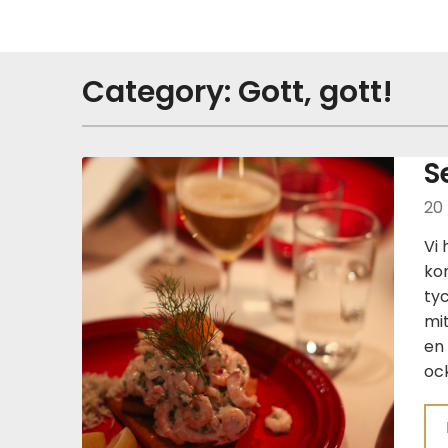
Skip
to
content
Category:
Gott, gott!
S
20
Vi
ko
tyc
mit
en 
ock