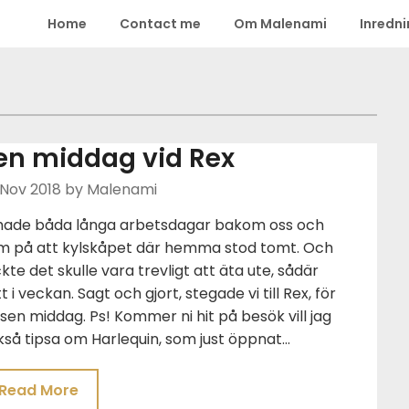
Home
Contact me
Om Malenami
Inredn
en middag vid Rex
 Nov 2018
by Malenami
 hade båda långa arbetsdagar bakom oss och
m på att kylskåpet där hemma stod tomt. Och
kte det skulle vara trevligt att äta ute, sådär
t i veckan. Sagt och gjort, stegade vi till Rex, för
sen middag. Ps! Kommer ni hit på besök vill jag
så tipsa om Harlequin, som just öppnat…
Read More