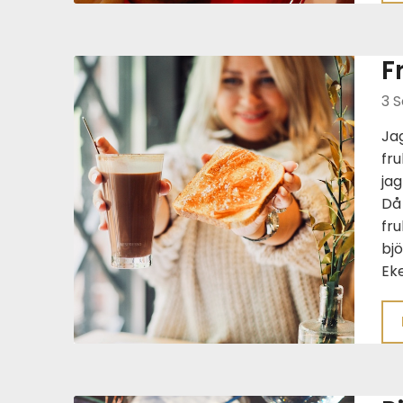
F
3 S
Jag
fru
jag
Då 
fru
bjö
Eke