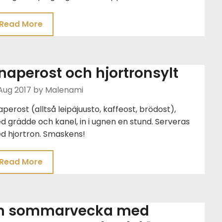
Read More
naperost och hjortronsylt
Aug 2017
by Malenami
perost (alltså leipäjuusto, kaffeost, brödost),
 grädde och kanel, in i ugnen en stund. Serveras
d hjortron. Smaskens!
Read More
n sommarvecka med