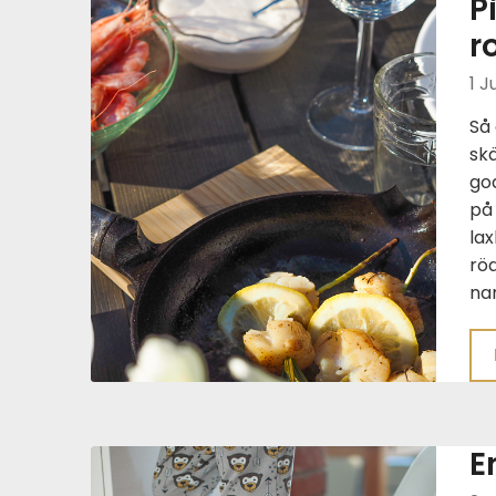
P
r
1 J
Så 
sk
go
på 
lax
röd
nam
E