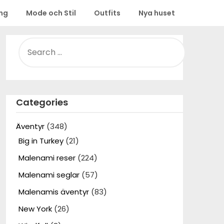
ing
Mode och Stil
Outfits
Nya huset
SEARCH
FOR:
Categories
Äventyr
(348)
Big in Turkey
(21)
Malenami reser
(224)
Malenami seglar
(57)
Malenamis äventyr
(83)
New York
(26)