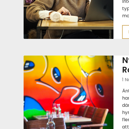
Int
typ
ma
N
R
1 N
Änt
har
där
hyr
fle
at