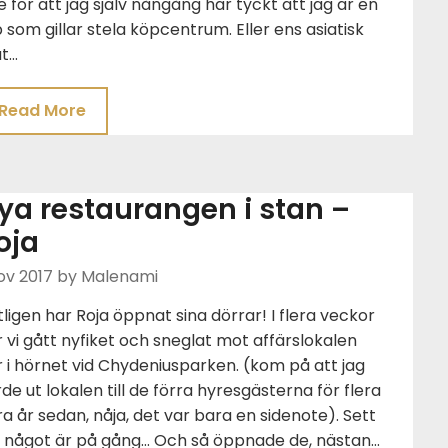
e för att jag själv nångång har tyckt att jag är en
 som gillar stela köpcentrum. Eller ens asiatisk
t…
Read More
ya restaurangen i stan –
oja
ov 2017
by Malenami
ligen har Roja öppnat sina dörrar! I flera veckor
 vi gått nyfiket och sneglat mot affärslokalen
 i hörnet vid Chydeniusparken. (kom på att jag
de ut lokalen till de förra hyresgästerna för flera
ra år sedan, nåja, det var bara en sidenote). Sett
t något är på gång… Och så öppnade de, nästan…