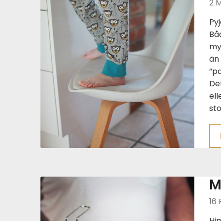
2 
Py
Bå
myc
än 
“pa
De
ell
st
M
16 
Him