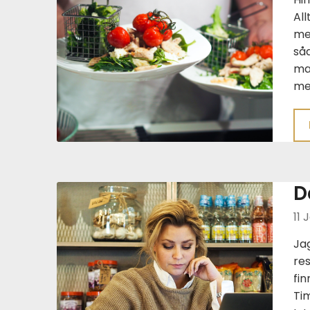
All
me
såd
mat
me
D
11 
Jag
res
fin
Ti