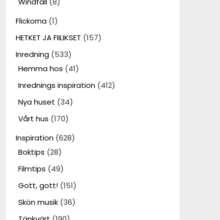
Windfall
(8)
Flickorna
(1)
HETKET JA FIILIKSET
(157)
Inredning
(533)
Hemma hos
(41)
Inrednings inspiration
(412)
Nya huset
(34)
Vårt hus
(170)
Inspiration
(628)
Boktips
(28)
Filmtips
(49)
Gott, gott!
(151)
Skön musik
(36)
Tänkvärt
(190)