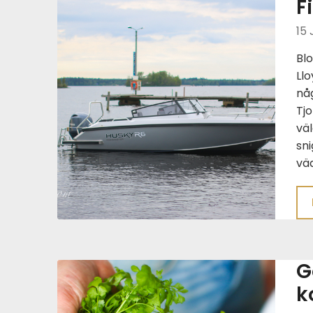
F
15 
Bl
Llo
någ
Tjo
väl
sni
väd
G
k