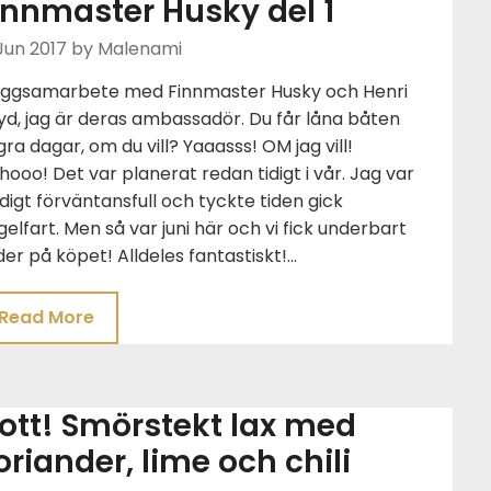
innmaster Husky del 1
Jun 2017
by Malenami
oggsamarbete med Finnmaster Husky och Henri
yd, jag är deras ambassadör. Du får låna båten
ra dagar, om du vill? Yaaasss! OM jag vill!
hooo! Det var planerat redan tidigt i vår. Jag var
digt förväntansfull och tyckte tiden gick
gelfart. Men så var juni här och vi fick underbart
er på köpet! Alldeles fantastiskt!…
Read More
ott! Smörstekt lax med
oriander, lime och chili