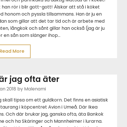
t han rör i blir gott-gott! Älskar att stå i köket
d honom och pyssla tillsammans. Han är ju en
an som gillar att det tar tid och är arbete med
en, långkok och sånt gillar han också (jag är ju
r en sån som slänger ihop…
Read More
är jag ofta äter
Jan 2018
by Malenami
 skall tipsa om ett guldkorn. Det finns en asiatisk
taurang i köpcentret Avion i Umeå. Där Ikea
ns. Och där brukar jag, ganska ofta, äta Bankok
me och ha Skäringer och Mannheimer i lurarna.