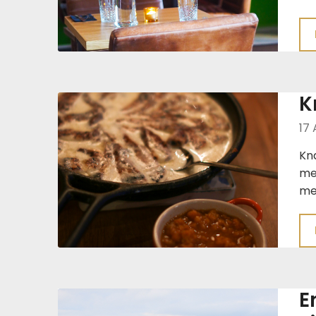
K
17 
Kna
med
me
E