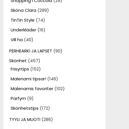
Shopping i Coccola
(29)
Sköna Clara
(299)
TinTin Style
(74)
Underkläder
(16)
Vill ha
(40)
PERHEARKI JA LAPSET
(90)
Skönhet
(457)
Frisyrtips
(152)
Malenami tipsar!
(146)
Malenamis favoriter
(102)
Parfym
(9)
Skönhetstips
(172)
TYYLI JA MUOTI
(286)