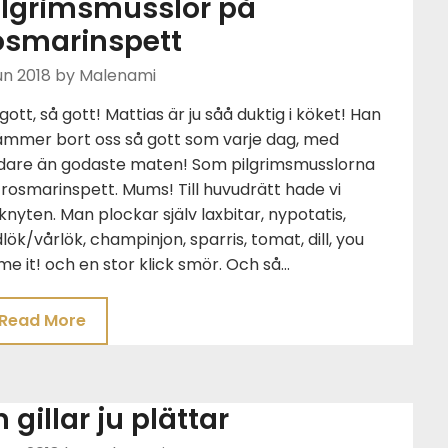
ilgrimsmusslor på
osmarinspett
un 2018
by Malenami
gott, så gott! Mattias är ju såå duktig i köket! Han
ämmer bort oss så gott som varje dag, med
dare än godaste maten! Som pilgrimsmusslorna
rosmarinspett. Mums! Till huvudrätt hade vi
knyten. Man plockar själv laxbitar, nypotatis,
lök/vårlök, champinjon, sparris, tomat, dill, you
e it! och en stor klick smör. Och så…
Read More
n gillar ju plättar