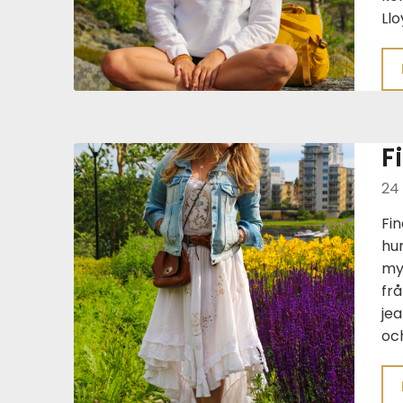
Llo
F
24 
Fin
hur
my
frå
jea
oc