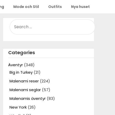
ing
Mode och Stil
Outfits
Nya huset
SEARCH
FOR:
Categories
Äventyr
(348)
Big in Turkey
(21)
Malenami reser
(224)
Malenami seglar
(57)
Malenamis äventyr
(83)
New York
(26)