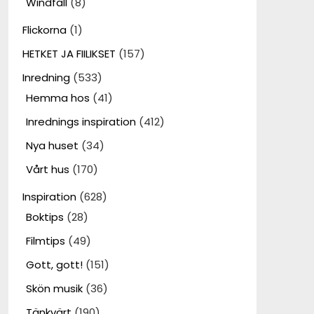
Windfall
(8)
Flickorna
(1)
HETKET JA FIILIKSET
(157)
Inredning
(533)
Hemma hos
(41)
Inrednings inspiration
(412)
Nya huset
(34)
Vårt hus
(170)
Inspiration
(628)
Boktips
(28)
Filmtips
(49)
Gott, gott!
(151)
Skön musik
(36)
Tänkvärt
(190)