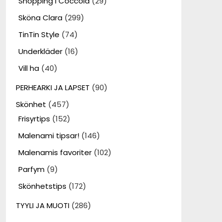
Shopping i Coccola
(29)
Sköna Clara
(299)
TinTin Style
(74)
Underkläder
(16)
Vill ha
(40)
PERHEARKI JA LAPSET
(90)
Skönhet
(457)
Frisyrtips
(152)
Malenami tipsar!
(146)
Malenamis favoriter
(102)
Parfym
(9)
Skönhetstips
(172)
TYYLI JA MUOTI
(286)