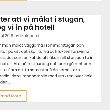
fter att vi målat i stugan,
og vi in på hotell
Jul 2016
by Malenami
r man målat väggarna i sommarstugan och
tar på att det skall torka och lukten försvinna
ns det som en kul idé att åka in till stan och ta in
hotell! Äta på restaurang och bara gå runt och
ista. Som att ta semester från semestern.
andic Plaza imponerarde med utsikten över hela
aden….
Read More