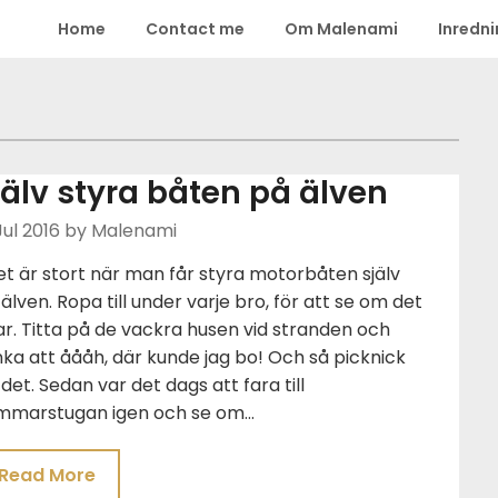
Home
Contact me
Om Malenami
Inredn
jälv styra båten på älven
Jul 2016
by Malenami
t är stort när man får styra motorbåten själv
älven. Ropa till under varje bro, för att se om det
r. Titta på de vackra husen vid stranden och
ka att åååh, där kunde jag bo! Och så picknick
det. Sedan var det dags att fara till
mmarstugan igen och se om…
Read More