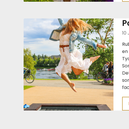
P
10 
Rub
en 
Tyc
So
De
so
fa