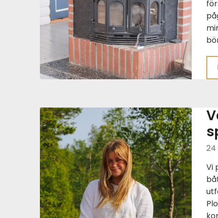
för
påg
min
bör
V
s
24 
Vi
båt
ut
Pl
kom