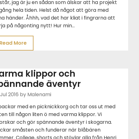
står, jag är ju en sådan som älskar att ha projekt
ång hela tiden. Helst då något att göra med
a händer. Åhhh, vad det har kliat i fingrarna att
ja på någonting nytt! Hur min…
Read More
arma klippor och
pännande äventyr
Jul 2016
by Malenami
 packar med en picknickkorg och tar oss ut med
en till någon liten ö med varma klippor. Vi
forskar och gör spännande äventyr i skogarna.
ockar småsten och funderar när blåbären
mer. College, shorts och stövlar alla från Henri