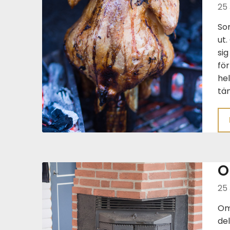
25 
Som
ut
sig
för
hel
tän
O
25 
Om 
del