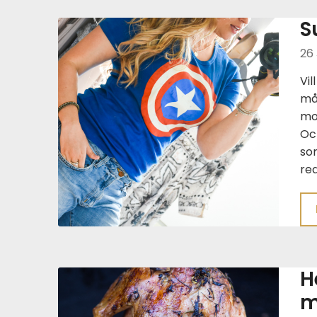
S
26 
Vil
mån
mod
Och
som
rea
H
m