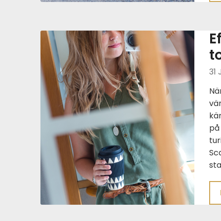
E
t
31 
Nä
vän
kän
på 
tur
Sc
st