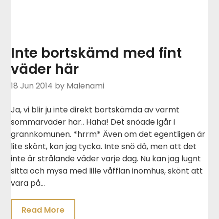
Inte bortskämd med fint
väder här
18 Jun 2014
by Malenami
Ja, vi blir ju inte direkt bortskämda av varmt
sommarväder här.. Haha! Det snöade igår i
grannkomunen. *hrrm* Även om det egentligen är
lite skönt, kan jag tycka. Inte snö då, men att det
inte är strålande väder varje dag. Nu kan jag lugnt
sitta och mysa med lille våfflan inomhus, skönt att
vara på…
Read More