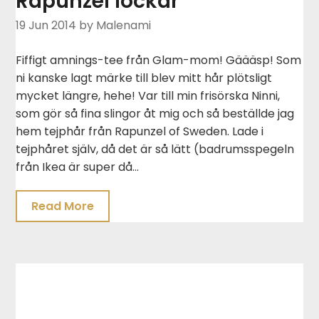
Rapunzel lockar
19 Jun 2014
by Malenami
Fiffigt amnings-tee från Glam-mom! Gäääsp! Som
ni kanske lagt märke till blev mitt hår plötsligt
mycket längre, hehe! Var till min frisörska Ninni,
som gör så fina slingor åt mig och så beställde jag
hem tejphår från Rapunzel of Sweden. Lade i
tejphåret själv, då det är så lätt (badrumsspegeln
från Ikea är super då…
Read More