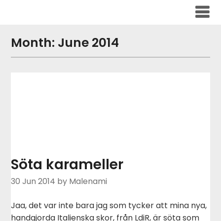
Skip
to
content
Month:
June 2014
Söta karameller
30 Jun 2014
by Malenami
Jaa, det var inte bara jag som tycker att mina nya,
handgjorda Italienska skor, från LdiR, är söta som