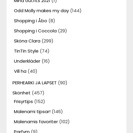
Mina outfits 2021
(1)
Odd Molly makes my day
(144)
Shopping i Åbo
(8)
Shopping i Coccola
(29)
Sköna Clara
(299)
TinTin Style
(74)
Underkläder
(16)
Vill ha
(40)
PERHEARKI JA LAPSET
(90)
Skönhet
(457)
Frisyrtips
(152)
Malenami tipsar!
(146)
Malenamis favoriter
(102)
Parfym
(9)