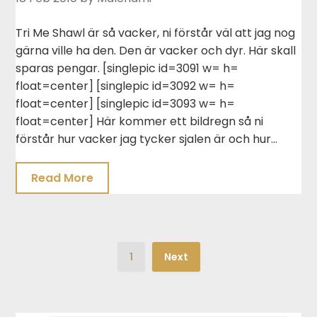
Tri Me Shawl är så vacker, ni förstår väl att jag nog
gärna ville ha den. Den är vacker och dyr. Här skall
sparas pengar. [singlepic id=3091 w= h=
float=center] [singlepic id=3092 w= h=
float=center] [singlepic id=3093 w= h=
float=center] Här kommer ett bildregn så ni
förstår hur vacker jag tycker sjalen är och hur…
Read More
1
Next