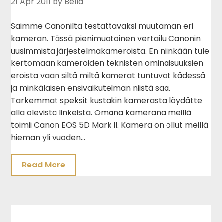
21 Apr 2011
by Bella
Saimme Canonilta testattavaksi muutaman eri
kameran. Tässä pienimuotoinen vertailu Canonin
uusimmista järjestelmäkameroista. En niinkään tule
kertomaan kameroiden teknisten ominaisuuksien
eroista vaan siltä miltä kamerat tuntuvat kädessä
ja minkälaisen ensivaikutelman niistä saa.
Tarkemmat speksit kustakin kamerasta löydätte
alla olevista linkeistä. Omana kamerana meillä
toimii Canon EOS 5D Mark II. Kamera on ollut meillä
hieman yli vuoden…
Read More