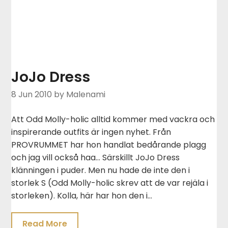
JoJo Dress
8 Jun 2010
by Malenami
Att Odd Molly-holic alltid kommer med vackra och
inspirerande outfits är ingen nyhet. Från
PROVRUMMET har hon handlat bedårande plagg
och jag vill också haa… Särskillt JoJo Dress
klänningen i puder. Men nu hade de inte den i
storlek S (Odd Molly-holic skrev att de var rejäla i
storleken). Kolla, här har hon den i…
Read More