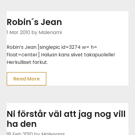
Robin´s Jean
1 Mar 2010
by Malenami
Robin’s Jean [singlepic id=3274 w= h=
float=center] Haluan kans siivet takapuolelle!
Herkulliset farkut.
Read More
Ni förstår väl att jag nog vill
ha den
18 Feb 2010
by Malenami