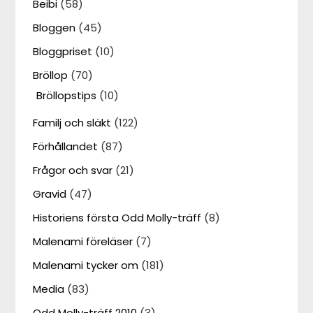
Beibi
(58)
Bloggen
(45)
Bloggpriset
(10)
Bröllop
(70)
Bröllopstips
(10)
Familj och släkt
(122)
Förhållandet
(87)
Frågor och svar
(21)
Gravid
(47)
Historiens första Odd Molly-träff
(8)
Malenami föreläser
(7)
Malenami tycker om
(181)
Media
(83)
Odd Molly-träff 2010
(3)