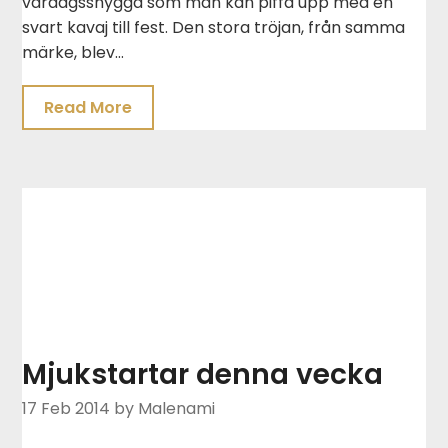
vardagssnygga som man kan piffa upp med en
svart kavaj till fest. Den stora tröjan, från samma
märke, blev…
Read More
Mjukstartar denna vecka
17 Feb 2014
by Malenami