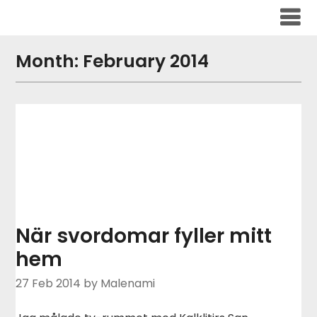
Skip
to
content
Month:
February 2014
När svordomar fyller mitt
hem
27 Feb 2014
by Malenami