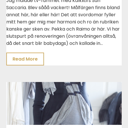
Jag målade tv-rummet med Kalklitirs San
Saccaria. Blev sååå vackert! Målfärgen finns bland
annat här, här eller här! Det att svordomar fyller
mitt hem ger mig mer harmoni och ro än rubriken
kanske ger sken av. Pekka och Raimo är här. Vi har
slutspurt på renoveringen (övranvåningen alltså,
då det snart blir babydags) och kallade in…
Read More