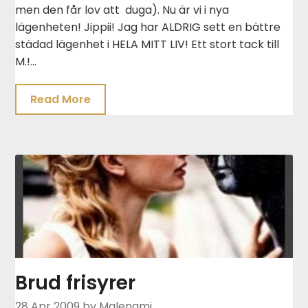
men den får lov att duga). Nu är vi i nya
lägenheten! Jippii! Jag har ALDRIG sett en bättre
städad lägenhet i HELA MITT LIV! Ett stort tack till
M.!…
Read More
Brud frisyrer
28 Apr 2009
by Malenami