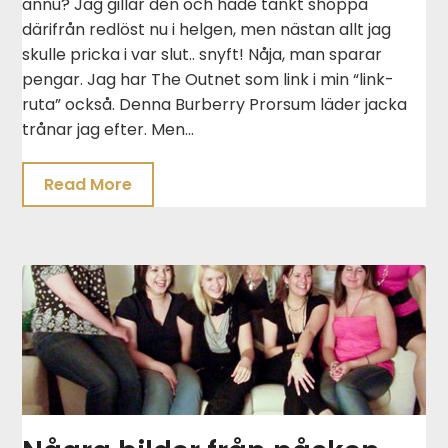
ännu? Jag gillar den och hade tänkt shoppa
därifrån redlöst nu i helgen, men nästan allt jag
skulle pricka i var slut.. snyft! Nåja, man sparar
pengar. Jag har The Outnet som link i min “link-
ruta” också. Denna Burberry Prorsum läder jacka
trånar jag efter. Men…
Read More