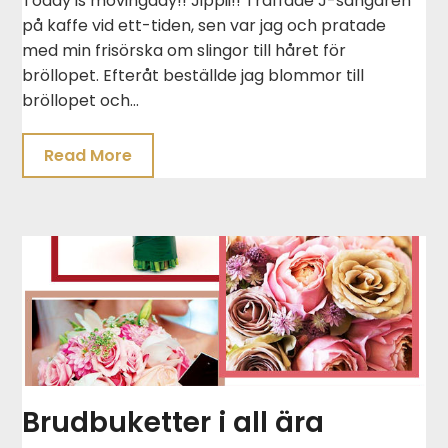
Today is movingday!! Jippii!! Träffade J-sångaren
på kaffe vid ett-tiden, sen var jag och pratade
med min frisörska om slingor till håret för
bröllopet. Efteråt beställde jag blommor till
bröllopet och…
Read More
Brudbuketter i all ära