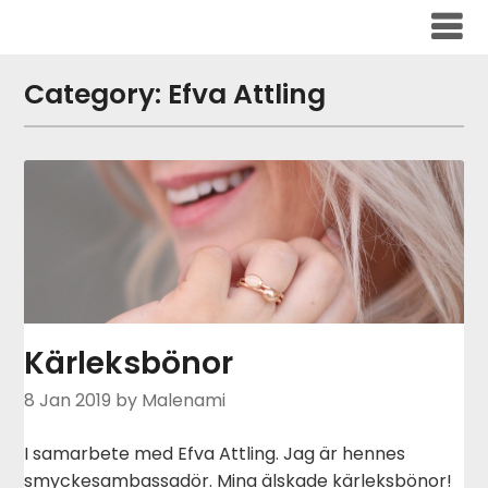
Skip
to
content
Category:
Efva Attling
Kärleksbönor
8 Jan 2019
by Malenami
I samarbete med Efva Attling. Jag är hennes
smyckesambassadör. Mina älskade kärleksbönor!