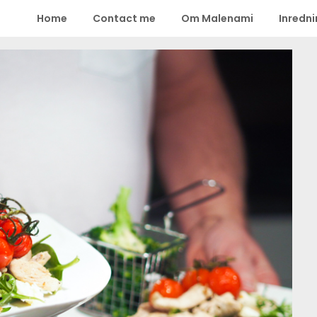
Home
Contact me
Om Malenami
Inredn