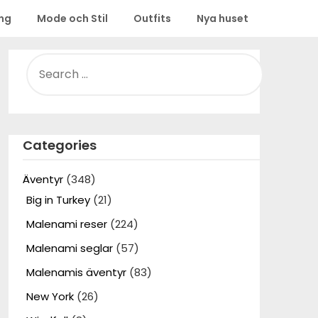
ing
Mode och Stil
Outfits
Nya huset
SEARCH
FOR:
Categories
Äventyr
(348)
Big in Turkey
(21)
Malenami reser
(224)
Malenami seglar
(57)
Malenamis äventyr
(83)
New York
(26)