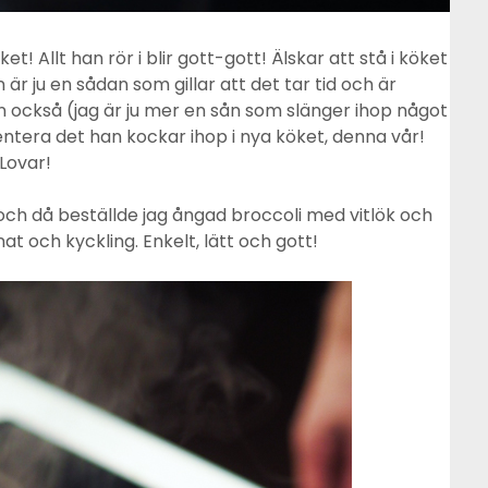
! Allt han rör i blir gott-gott! Älskar att stå i köket
 ju en sådan som gillar att det tar tid och är
 också (jag är ju mer en sån som slänger ihop något
mentera det han kockar ihop i nya köket, denna vår!
Lovar!
h då beställde jag ångad broccoli med vitlök och
at och kyckling. Enkelt, lätt och gott!