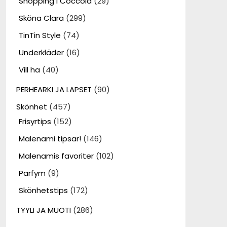
Shopping i Coccola
(29)
Sköna Clara
(299)
TinTin Style
(74)
Underkläder
(16)
Vill ha
(40)
PERHEARKI JA LAPSET
(90)
Skönhet
(457)
Frisyrtips
(152)
Malenami tipsar!
(146)
Malenamis favoriter
(102)
Parfym
(9)
Skönhetstips
(172)
TYYLI JA MUOTI
(286)