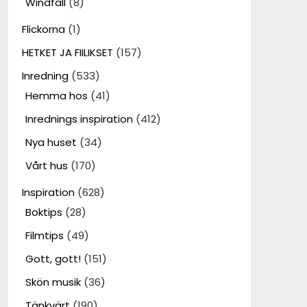
Windfall
(8)
Flickorna
(1)
HETKET JA FIILIKSET
(157)
Inredning
(533)
Hemma hos
(41)
Inrednings inspiration
(412)
Nya huset
(34)
Vårt hus
(170)
Inspiration
(628)
Boktips
(28)
Filmtips
(49)
Gott, gott!
(151)
Skön musik
(36)
Tänkvärt
(190)