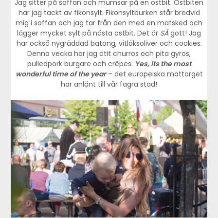
Jag sitter på soffan och mumsar på en ostbit. Ostbiten
har jag täckt av fikonsylt. Fikonsyltburken står bredvid
mig i soffan och jag tar från den med en matsked och
lägger mycket sylt på nästa ostbit. Det är
SÅ
gott! Jag
har också nygräddad batong, vitlöksoliver och cookies.
Denna vecka har jag ätit churros och pita gyros,
pulledpork burgare och crêpes.
Yes, its the most
wonderful time of the year
– det europeiska mattorget
har anlänt till vår fagra stad!