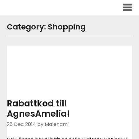
Skip
to
content
Category:
Shopping
Rabattkod till
AgnesAmelia!
26 Dec 2014
by Malenami