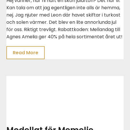
Hej vänner, har ni haft en skön julafton? Det har vi.
Kan tala om att jag egentligen inte alls är hemma,
nej. Jag njuter med Leon där havet skiftar i turkost
och solen värmer. Det blev en lite annorlunda jul
för oss. Riktigt trevligt. Rabattkoden: Mellandag till
Agnes Amelia ger 40% på hela sortimentet året ut!
Read More