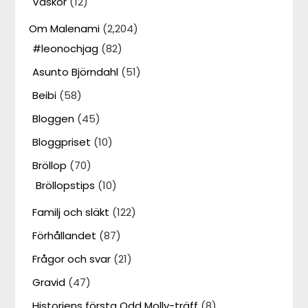
Väskor
(12)
Om Malenami
(2,204)
#leonochjag
(82)
Asunto Björndahl
(51)
Beibi
(58)
Bloggen
(45)
Bloggpriset
(10)
Bröllop
(70)
Bröllopstips
(10)
Familj och släkt
(122)
Förhållandet
(87)
Frågor och svar
(21)
Gravid
(47)
Historiens första Odd Molly-träff
(8)