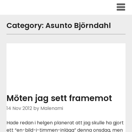
Skip
to
content
Category:
Asunto Björndahl
Möten jag sett framemot
14 Nov 2012
by Malenami
Hade redan i helgen planerat att jag skulle ha gjort
ett “en-bild-i-timmen-inlägg” denna onsdag, men