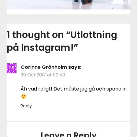
1 thought on “
Utlottning
på Instagram!
”
Corinne Grönholm
says:
30 Oct 2017 at 09:40
Åh vad roligt! Det måste jag gå och spana in
Reply
Leave a Reply