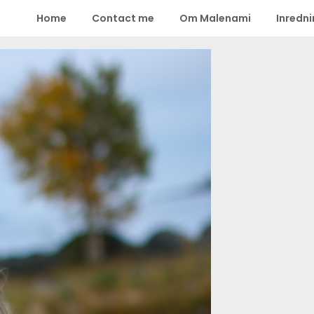
Home
Contact me
Om Malenami
Inredn