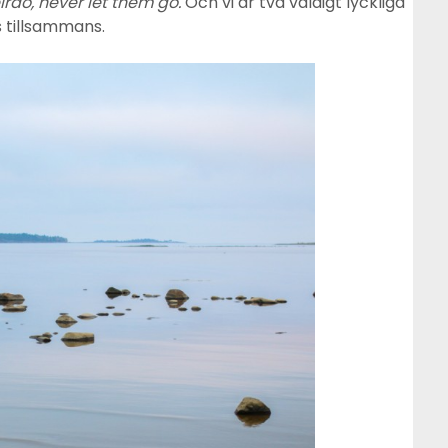
irdo, never let them go.
Och vi är två väldigt lyckliga
 tillsammans.