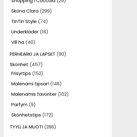
Shopping i Coccola
(29)
Sköna Clara
(299)
TinTin Style
(74)
Underkläder
(16)
Vill ha
(40)
PERHEARKI JA LAPSET
(90)
Skönhet
(457)
Frisyrtips
(152)
Malenami tipsar!
(146)
Malenamis favoriter
(102)
Parfym
(9)
Skönhetstips
(172)
TYYLI JA MUOTI
(286)