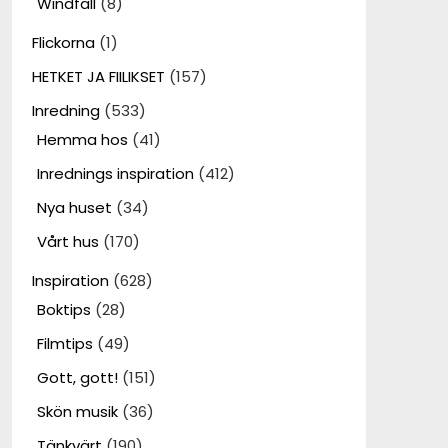
Windfall
(8)
Flickorna
(1)
HETKET JA FIILIKSET
(157)
Inredning
(533)
Hemma hos
(41)
Inrednings inspiration
(412)
Nya huset
(34)
Vårt hus
(170)
Inspiration
(628)
Boktips
(28)
Filmtips
(49)
Gott, gott!
(151)
Skön musik
(36)
Tänkvärt
(190)