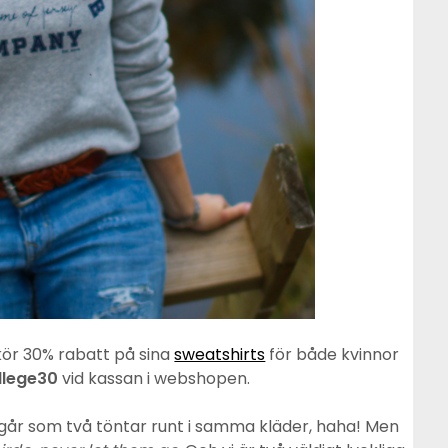
ör 30% rabatt på sina
sweatshirts
för både kvinnor
llege30
vid kassan i webshopen.
 går som två töntar runt i samma kläder, haha! Men