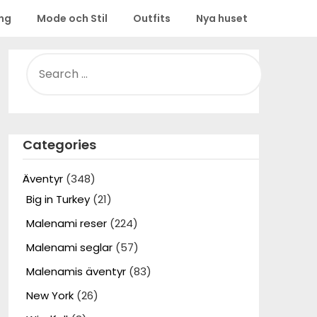
ing
Mode och Stil
Outfits
Nya huset
SEARCH
FOR:
Categories
Äventyr
(348)
Big in Turkey
(21)
Malenami reser
(224)
Malenami seglar
(57)
Malenamis äventyr
(83)
New York
(26)