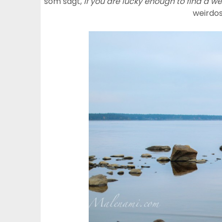
som sagt,
If you are lucky enough to find a we
weirdos