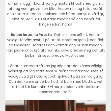
annat inlägg). Ibland har jag nästan till och med glömt
att jag varit gravid och blivit häpen när jag tittat neråt
och sett min mage. Boobsen och håret har växt väldigt,
vilket är,
ehh
.. kul;) Slutade med behå och löshår för
länge sedan, haha!
Beibin heter nu Potatis.
Det är Leons påhitt. Han är
väldigt förväntansfull på att bli storebror igen (Leon fick
en lillasyster i somras) och kramar och pussar magen.
Han planerar också att han ska sova bredvid mig och att
beibin får sova bredvid Mattias sen.
För att summera så kan jag säga att det känns väldigt
overkligt att jag snart skall bli tvåbarnsmamma. Men så
väldigt, väldigt naturligt och självklart på samma gång.
Och det känns underbart att få barn med Mattias, vet
att det blir kanonfint! Vi har ju redan varit föräldrar
tillsammans i tre år.