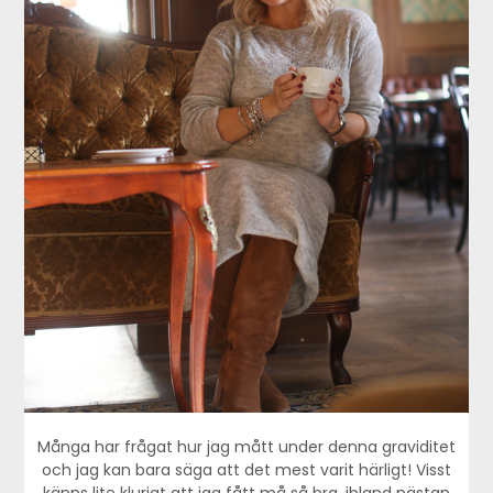
Många har frågat hur jag mått under denna graviditet
och jag kan bara säga att det mest varit härligt! Visst
känns lite klurigt att jag fått må så bra, ibland nästan