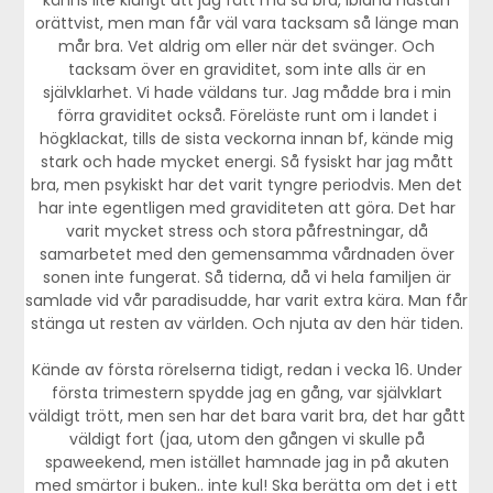
orättvist, men man får väl vara tacksam så länge man
mår bra. Vet aldrig om eller när det svänger. Och
tacksam över en graviditet, som inte alls är en
självklarhet. Vi hade väldans tur. Jag mådde bra i min
förra graviditet också. Föreläste runt om i landet i
högklackat, tills de sista veckorna innan bf, kände mig
stark och hade mycket energi. Så fysiskt har jag mått
bra, men psykiskt har det varit tyngre periodvis. Men det
har inte egentligen med graviditeten att göra. Det har
varit mycket stress och stora påfrestningar, då
samarbetet med den gemensamma vårdnaden över
sonen inte fungerat. Så tiderna, då vi hela familjen är
samlade vid vår paradisudde, har varit extra kära. Man får
stänga ut resten av världen. Och njuta av den här tiden.
Kände av första rörelserna tidigt, redan i vecka 16. Under
första trimestern spydde jag en gång, var självklart
väldigt trött, men sen har det bara varit bra, det har gått
väldigt fort (jaa, utom den gången vi skulle på
spaweekend, men istället hamnade jag in på akuten
med smärtor i buken.. inte kul! Ska berätta om det i ett