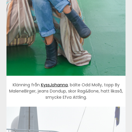
Klänning från
KyssJohanna
, bälte Odd Molly, topp By
MaleneBirger, jeans Dondup, skor Rag&Bone, hatt likaså,
smycke Efva Attling.