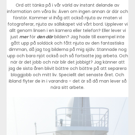
Ord att tänka på i vår värld av instant delande av
information om våra liv. Även om ingen annan är där och
förstör. Kommer vi ihåg att också njuta av maten vi
fotograferar, njuta av sällskapet vid vårt bord. Upplever vi
allt genom linsen i en kamera eller telefon? Eller lever vi
just
mer
för
den där
bilden? Jag hade till exempel inte
gått upp på soldäck och fått njuta av den fantastiska
dimman, då jag tog bilderna på mig själv. Stannade nog
upp och bara njöt också och så fortsatte jag arbeta. Och
när är det jobb och när blir det jobbigt? Jag känner att
jag de sista åren blivit bättre och bättre på att separera
bloggjobb och mitt liv. Speciellt det senaste året. Och
ibland flyter de in i varandra – det är så då man lever så
nära sitt arbete.