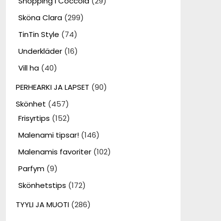
Shopping i Coccola
(29)
Sköna Clara
(299)
TinTin Style
(74)
Underkläder
(16)
Vill ha
(40)
PERHEARKI JA LAPSET
(90)
Skönhet
(457)
Frisyrtips
(152)
Malenami tipsar!
(146)
Malenamis favoriter
(102)
Parfym
(9)
Skönhetstips
(172)
TYYLI JA MUOTI
(286)