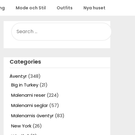
ing
Mode och Stil
Outfits
Nya huset
SEARCH
FOR:
Categories
Äventyr
(348)
Big in Turkey
(21)
Malenami reser
(224)
Malenami seglar
(57)
Malenamis äventyr
(83)
New York
(26)