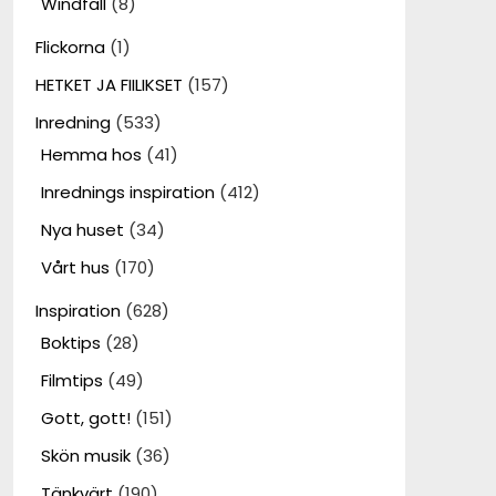
Windfall
(8)
Flickorna
(1)
HETKET JA FIILIKSET
(157)
Inredning
(533)
Hemma hos
(41)
Inrednings inspiration
(412)
Nya huset
(34)
Vårt hus
(170)
Inspiration
(628)
Boktips
(28)
Filmtips
(49)
Gott, gott!
(151)
Skön musik
(36)
Tänkvärt
(190)