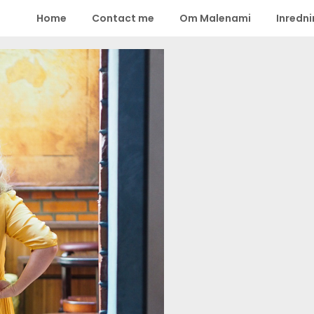
Home
Contact me
Om Malenami
Inredn