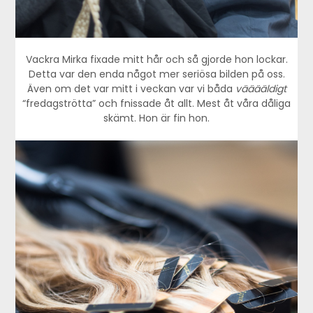
Vackra Mirka fixade mitt hår och så gjorde hon lockar.
Detta var den enda något mer seriösa bilden på oss.
Även om det var mitt i veckan var vi båda
vääääldigt
“fredagströtta” och fnissade åt allt. Mest åt våra dåliga
skämt. Hon är fin hon.