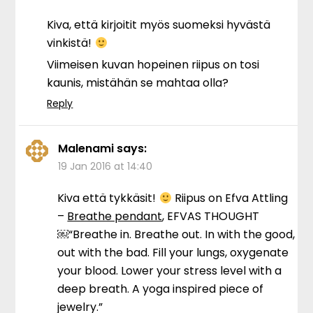
Kiva, että kirjoitit myös suomeksi hyvästä
vinkistä!
Viimeisen kuvan hopeinen riipus on tosi
kaunis, mistähän se mahtaa olla?
Reply
Malenami
says:
19 Jan 2016 at 14:40
Kiva että tykkäsit!
Riipus on Efva Attling
–
Breathe pendant
, EFVAS THOUGHT
￼“Breathe in. Breathe out. In with the good,
out with the bad. Fill your lungs, oxygenate
your blood. Lower your stress level with a
deep breath. A yoga inspired piece of
jewelry.”