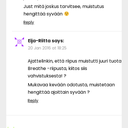
Just mitä joskus tarvitsee, muistutus
hengittää syvään
Reply
Eija-Riitta
says:
20 Jan 2016 at 18:25
Ajattelinkin, että riipus muistutti juuri tuota
Breathe -riipusta, kiitos siis
vahvistuksesta! ?
Mukavaa kevään odotusta, muistetaan
hengittää ajoittain syvään ?
Reply