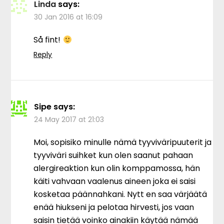
Linda
says:
30 Jan 2016 at 16:09
Så fint!
Reply
Sipe
says:
24 May 2017 at 21:03
Moi, sopisiko minulle nämä tyyviväripuuterit ja
tyyviväri suihket kun olen saanut pahaan
alergireaktion kun olin komppamossa, hän
käiti vahvaan vaalenus aineen joka ei saisi
kosketaa päännahkani. Nytt en saa värjäätä
enää hiukseni ja pelotaa hirvesti, jos vaan
saisin tietää voinko ainakiin käytää nämää