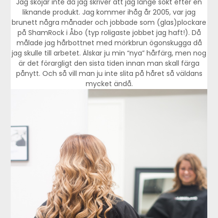
Jag skojar inte då jag skriver att jag länge sökt efter en
liknande produkt. Jag kommer ihåg år 2005, var jag
brunett några månader och jobbade som (glas)plockare
på ShamRock i Åbo (typ roligaste jobbet jag haft!). Då
målade jag hårbottnet med mörkbrun ögonskugga då
jag skulle till arbetet. Älskar ju min “nya” hårfärg, men nog
är det förargligt den sista tiden innan man skall färga
pånytt. Och så vill man ju inte slita på håret så väldans
mycket ändå.