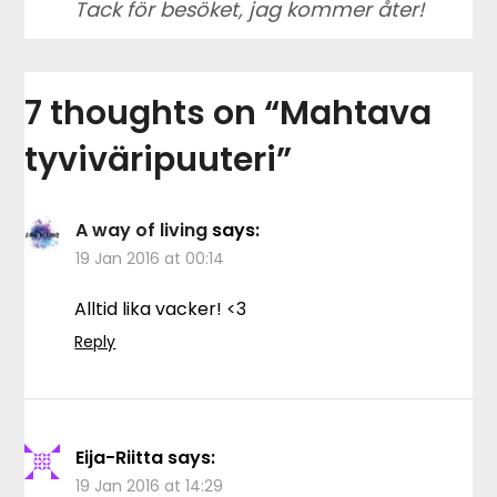
Tack för besöket, jag kommer åter!
7 thoughts on “
Mahtava
tyviväripuuteri
”
A way of living
says:
19 Jan 2016 at 00:14
Alltid lika vacker! <3
Reply
Eija-Riitta
says:
19 Jan 2016 at 14:29