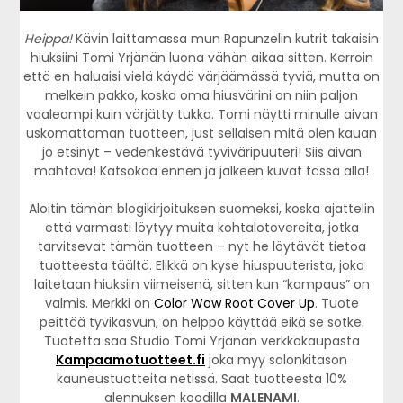
Heippa!
Kävin laittamassa mun Rapunzelin kutrit takaisin
hiuksiini Tomi Yrjänän luona vähän aikaa sitten. Kerroin
että en haluaisi vielä käydä värjäämässä tyviä, mutta on
melkein pakko, koska oma hiusvärini on niin paljon
vaaleampi kuin värjätty tukka. Tomi näytti minulle aivan
uskomattoman tuotteen, just sellaisen mitä olen kauan
jo etsinyt – vedenkestävä tyviväripuuteri! Siis aivan
mahtava! Katsokaa ennen ja jälkeen kuvat tässä alla!
Aloitin tämän blogikirjoituksen suomeksi, koska ajattelin
että varmasti löytyy muita kohtalotovereita, jotka
tarvitsevat tämän tuotteen – nyt he löytävät tietoa
tuotteesta täältä. Elikkä on kyse hiuspuuterista, joka
laitetaan hiuksiin viimeisenä, sitten kun “kampaus” on
valmis. Merkki on
Color Wow Root Cover Up
. Tuote
peittää tyvikasvun, on helppo käyttää eikä se sotke.
Tuotetta saa Studio Tomi Yrjänän verkkokaupasta
Kampaamotuotteet.fi
joka myy salonkitason
kauneustuotteita netissä. Saat tuotteesta 10%
alennuksen koodilla
MALENAMI
.