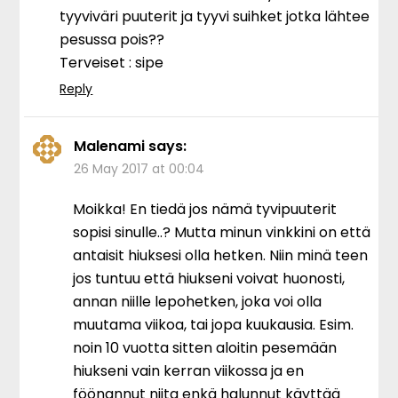
tyyviväri puuterit ja tyyvi suihket jotka lähtee
pesussa pois??
Terveiset : sipe
Reply
Malenami
says:
26 May 2017 at 00:04
Moikka! En tiedä jos nämä tyvipuuterit
sopisi sinulle..? Mutta minun vinkkini on että
antaisit hiuksesi olla hetken. Niin minä teen
jos tuntuu että hiukseni voivat huonosti,
annan niille lepohetken, joka voi olla
muutama viikoa, tai jopa kuukausia. Esim.
noin 10 vuotta sitten aloitin pesemään
hiukseni vain kerran viikossa ja en
föönannut niita enkä halunnut käyttää