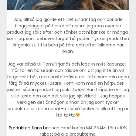
Jaa, alltså jag gjorde ett litet undantag och började
blogginlägget på finska eftersom jag kom över en
produkt jag sökt efter och tänker att ni kanske är många,
som jag, som behöver färgat hårpuder. Tycker produkten
är genialisk, titta bara på före och efter-bilderna här
ovan.
Jag var alltså till Tomi Yrjänäs och lade in mitt Rapunzel-
hår för en tid sedan och talade om att jag inte än vill
färga mitt hår, men nästa måste det eftersom min egen
färg är så mycket ljusare. Tomi kom med en hårpuder –
just en sådan produkt jag sökt
länge
! Han frågade om jag
ville testa den och det ville jag självklart! …Jag hoppas
verkligen det är någon annan än jag som tycker
produkten är fenomenal – eller så tycker ni alla att jag är
lite
kokko
Produkten finns här
och med koden MALENAMI får ni 10%
rabatt på alla produkterna.