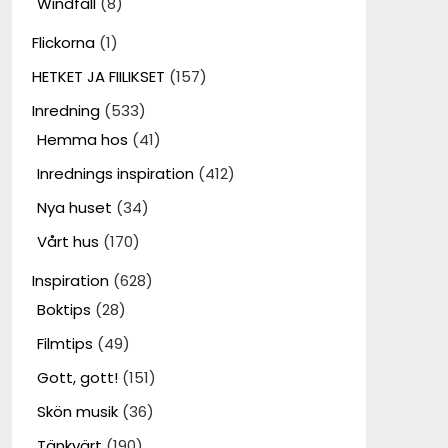
Windfall
(8)
Flickorna
(1)
HETKET JA FIILIKSET
(157)
Inredning
(533)
Hemma hos
(41)
Inrednings inspiration
(412)
Nya huset
(34)
Vårt hus
(170)
Inspiration
(628)
Boktips
(28)
Filmtips
(49)
Gott, gott!
(151)
Skön musik
(36)
Tänkvärt
(190)