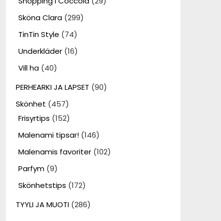
Shopping i Coccola
(29)
Sköna Clara
(299)
TinTin Style
(74)
Underkläder
(16)
Vill ha
(40)
PERHEARKI JA LAPSET
(90)
Skönhet
(457)
Frisyrtips
(152)
Malenami tipsar!
(146)
Malenamis favoriter
(102)
Parfym
(9)
Skönhetstips
(172)
TYYLI JA MUOTI
(286)