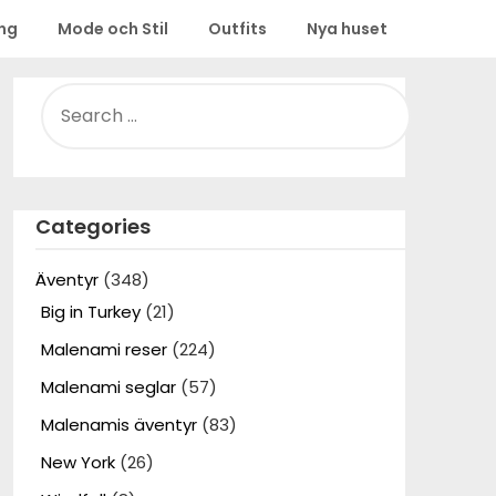
ing
Mode och Stil
Outfits
Nya huset
SEARCH
FOR:
Categories
Äventyr
(348)
Big in Turkey
(21)
Malenami reser
(224)
Malenami seglar
(57)
Malenamis äventyr
(83)
New York
(26)