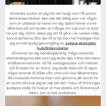
Ni kanske tycker att jag har det lyxigt som får prova
skönhetsprodukter. Men det blir aldrig som när någon
som är utbildad tar hand om dig. Själva hinner vi inte
alltid läsa på och buden är många om vad som är bäst
för just dig. Därför älskar jag att få gå in i en vacker miljö,
känna dofterna, låta det få ta tid. Den här fredagen fick
jag en helt ljuvlig genomgång av
Jurlique ekologiska
hudvårdsprodukter
.
Så känner du dig handlingskraftig. Fråga väninnan,
arbetskollegorna eller som jag skulle vilja, mina närmaste
småbarnsmammor. Så får vardagssysslor och måsten
stå åt sidan för en stund. Jag skulle älska att få ägna
några timmar åt både vårt yttre och inre tillsammans,
låta livslusten komma fram och glömma allt annat för
en stund. Så lovar jag en sak, blir det i Vasa, så finns inget
ljuvligare ställe för livslust än hos Marika och flickorna på
Kika’s. Det är helt underbara.