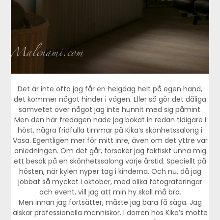
Det är inte ofta jag får en helgdag helt på egen hand,
det kommer något hinder i vägen. Eller så gör det dåliga
samvetet över något jag inte hunnit med sig påmint.
Men den här fredagen hade jag bokat in redan tidigare i
höst, några fridfulla timmar på Kika’s skönhetssalong i
Vasa. Egentligen mer för mitt inre, även om det yttre var
anledningen. Om det går, försöker jag faktiskt unna mig
ett besök på en skönhetssalong varje årstid. Speciellt på
hösten, när kylen nyper tag i kinderna. Och nu, då jag
jobbat så mycket i oktober, med olika fotograferingar
och event, vill jag att min hy skall må bra.
Men innan jag fortsätter, måste jag bara få säga. Jag
älskar professionella människor. I dörren hos Kika’s mötte