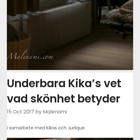
Underbara Kika’s vet
vad skönhet betyder
15 Oct 2017
by Malenami
I samarbete med Kikas och Jurlique.