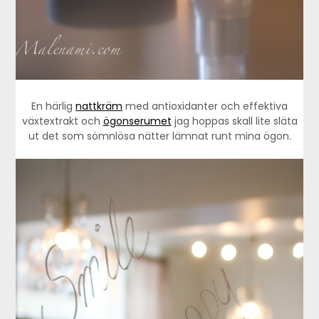
En härlig
nattkräm
med antioxidanter och effektiva
växtextrakt och
ögonserumet
jag hoppas skall lite släta
ut det som sömnlösa nätter lämnat runt mina ögon.