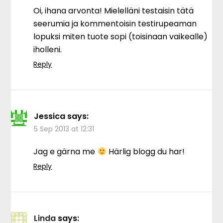
Oi, ihana arvonta! Mielelläni testaisin tätä
seerumia ja kommentoisin testirupeaman
lopuksi miten tuote sopi (toisinaan vaikealle)
iholleni.
Reply
Jessica
says:
5 Sep 2013 at 12:31
Jag e gärna me
Härlig blogg du har!
Reply
Linda
says: