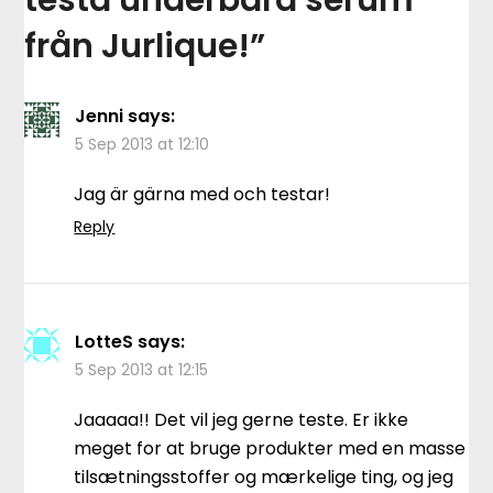
testa underbara serum
från Jurlique!
”
Jenni
says:
5 Sep 2013 at 12:10
Jag är gärna med och testar!
Reply
LotteS
says:
5 Sep 2013 at 12:15
Jaaaaa!! Det vil jeg gerne teste. Er ikke
meget for at bruge produkter med en masse
tilsætningsstoffer og mærkelige ting, og jeg