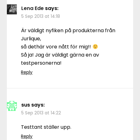
Lena Ede
says:
5 Sep 2013 at 14:18
Är väldigt nyfiken på produkterna från
Jurlique,
så dethär vore nått för mig!!
Så ja! Jag är väldigt gärna en av
testpersonerna!
Reply
sus
says:
5 Sep 2013 at 14:22
Testtant ställer upp.
Reply