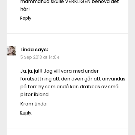
mammahud skulle VERKLIGEN behöva det
här!
Reply
Linda
says:
5 Sep 2013 at 14:04
Ja, ja, ja!!! Jag vill vara med under
förutsättning att den även går att användas
på torr hy som ändå kan drabbas av små
plitor ibland.
Kram Linda
Reply