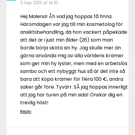
5 Sep 2013 at 14:10
Hej Malena! Åh vad jag hoppas få finna.
Häromdagen var jag till min kosmetolog för
ansiktsbehandling, dä hon vackert påpekade
att det är i just min ålder (26) som man
borde börja sköta sin hy. Jag skulle mer än
gärna använda mig av alla världens krämer
som ger min hy lyster, men med en arbetslös
sambo och ett nybyggt hus så är det inte så
bara att köpa krämer för flera 100 €, andra
saker går före. Tyvärr. SÅ jag hoppas innerligt
att jag har turen på min sida! Önskar dig en
trevlig höst!
Reply