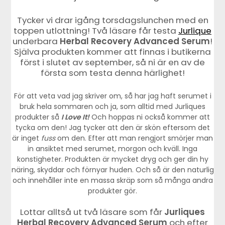
Tycker vi drar igång torsdagslunchen med en
toppen utlottning! Två läsare får testa
Jurlique
underbara
Herbal Recovery Advanced Serum
!
Själva produkten kommer att finnas i butikerna
först i slutet av september, så ni är en av de
första som testa denna härlighet!
För att veta vad jag skriver om, så har jag haft serumet i
bruk hela sommaren och ja, som alltid med Jurliques
produkter så
I Love It!
Och hoppas ni också kommer att
tycka om den! Jag tycker att den är skön eftersom det
är inget
fuss
om den. Efter att man rengjort smörjer man
in ansiktet med serumet, morgon och kväll. Inga
konstigheter. Produkten är mycket dryg och ger din hy
näring, skyddar och förnyar huden. Och så är den naturlig
och innehåller inte en massa skräp som så många andra
produkter gör.
Lottar alltså ut två läsare som får
Jurliques
Herbal Recovery Advanced Serum
och efter