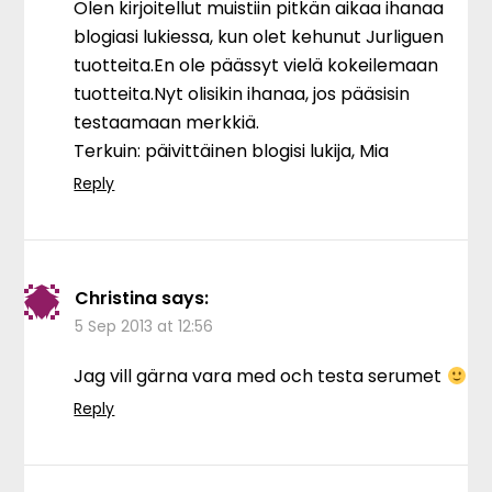
Olen kirjoitellut muistiin pitkän aikaa ihanaa
blogiasi lukiessa, kun olet kehunut Jurliguen
tuotteita.En ole päässyt vielä kokeilemaan
tuotteita.Nyt olisikin ihanaa, jos pääsisin
testaamaan merkkiä.
Terkuin: päivittäinen blogisi lukija, Mia
Reply
Christina
says:
5 Sep 2013 at 12:56
Jag vill gärna vara med och testa serumet
Reply