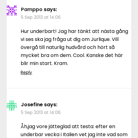
Pamppo
says:
5 Sep 2013 at 14:06
Hur underbart! Jag har tänkt att nästa gång
vi ses ska jag fråga ut dig om Jurlique. Vill
övergå till naturlig hudvård och hört så
mycket bra om dem. Cool. Kanske det här
blir min start. Kram.
Reply
Josefine
says:
5 Sep 2013 at 14:06
Åh,jag vore jätteglad att testa: efter en
underbar vecka i Italien vet jag inte vad som