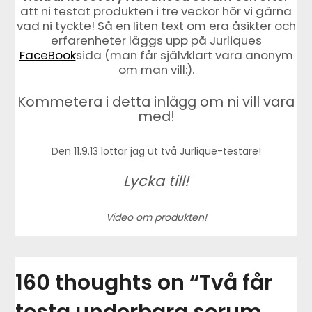
att ni testat produkten i tre veckor hör vi gärna
vad ni tyckte! Så en liten text om era åsikter och
erfarenheter läggs upp på Jurliques
FaceBook
sida (man får självklart vara anonym
om man vill:).
Kommetera i detta inlägg om ni vill vara
med!
Den 11.9.13 lottar jag ut två Jurlique-testare!
Lycka till!
Video om produkten!
160 thoughts on “
Två får