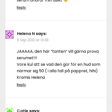
serum ändrar min åsikt
Reply
Helena N
says:
5 Sep 2013 at 13:39
JAAAAA, den här “tanten” vill gärna prova
serumet!!!
Vore kul att se vad den gör för en hud som
närmar sig 50 ( i alla fall på pappret, hihi)
Kramis Helena
Reply
Catie
says: