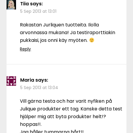
Tiia
says:
5 Sep 2013 at 13:01
Rakastan Jurliquen tuotteita. Ilolla
arvonnassa mukana! Ja testiraporttiakin
pukkaisi, jos onni käy myöten.
Reply
Maria
says:
5 Sep 2013 at 13:04
Vill gärna testa och har varit nyfiken på
Julique produkter ett tag. Kanske detta test
hjälper mig att byta produkter helt!?
hoppas!!.
Jag håller tummarna hårt!!