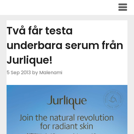
Skip
to
content
Två får testa
underbara serum från
Jurlique!
5 Sep 2013
by Malenami