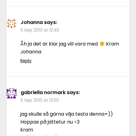
Johanna
says:
5 Sep 2013 at 12:45
Åh ja det är klar jag vill vara med
Kram
Johanna
Reply
gabriella normark
says:
5 Sep 2013 at 12:50
jag skulle så gärna vilja testa denna=))
Hoppas på jättetur nu <3
kram