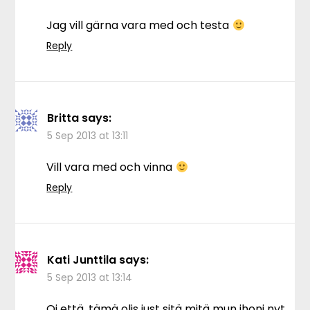
Jag vill gärna vara med och testa
Reply
Britta
says:
5 Sep 2013 at 13:11
Vill vara med och vinna
Reply
Kati Junttila
says:
5 Sep 2013 at 13:14
Oi että, tämä olis just sitä mitä mun ihoni nyt