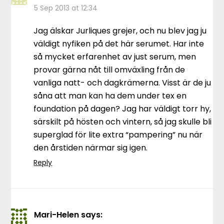
5 Sep 2013 at 12:34
Jag älskar Jurliques grejer, och nu blev jag ju
väldigt nyfiken på det här serumet. Har inte
så mycket erfarenhet av just serum, men
provar gärna nåt till omväxling från de
vanliga natt- och dagkrämerna. Visst är de ju
såna att man kan ha dem under tex en
foundation på dagen? Jag har väldigt torr hy,
särskilt på hösten och vintern, så jag skulle bli
superglad för lite extra “pampering” nu när
den årstiden närmar sig igen.
Reply
Mari-Helen
says: