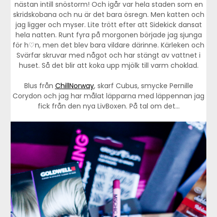
nästan intill snöstorm! Och igår var hela staden som en
skridskobana och nu är det bara ösregn. Men katten och
jag ligger och myser. Lite trött efter att Sidekick dansat
hela natten. Runt fyra på morgonen började jag sjunga
för h♡n, men det blev bara vildare därinne. Kärleken och
Svärfar skruvar med något och har stängt av vattnet i
huset. Så det blir att koka upp mjölk till varm choklad.
Blus från
ChillNorway
, skarf Cubus, smycke Pernille
Corydon och jag har målat läpparna med läppennan jag
fick från den nya LivBoxen. På tal om det…