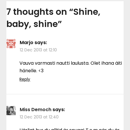
7 thoughts on “
Shine,
baby, shine
”
Marjo
says:
12 Dec 2013 at 12:10
Vauva varmasti nautti laulusta. Olet ihana äiti
hänelle. <3
Reply
Miss Democh
says:
12 Dec 2013 at 12:40