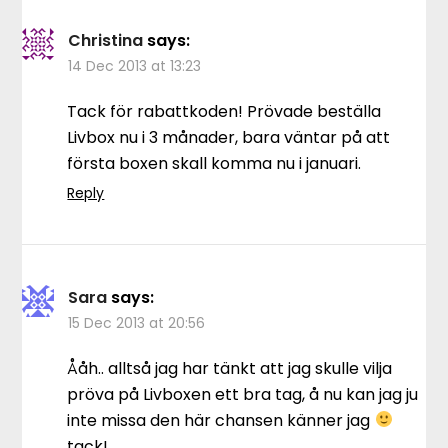
Christina
says:
14 Dec 2013 at 13:23
Tack för rabattkoden! Prövade beställa
Livbox nu i 3 månader, bara väntar på att
första boxen skall komma nu i januari.
Reply
Sara
says:
15 Dec 2013 at 20:56
Ååh.. alltså jag har tänkt att jag skulle vilja
pröva på Livboxen ett bra tag, å nu kan jag ju
inte missa den här chansen känner jag
tack!