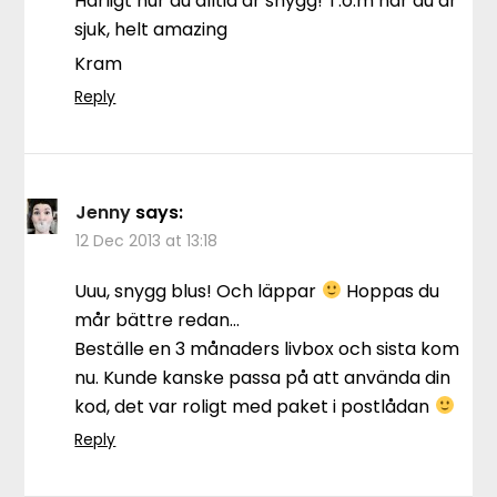
Härligt hur du alltid är snygg! T.o.m när du är
sjuk, helt amazing
Kram
Reply
Jenny
says:
12 Dec 2013 at 13:18
Uuu, snygg blus! Och läppar
Hoppas du
mår bättre redan…
Beställe en 3 månaders livbox och sista kom
nu. Kunde kanske passa på att använda din
kod, det var roligt med paket i postlådan
Reply