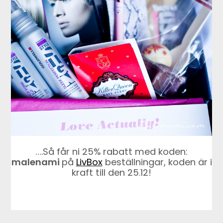
….Så får ni 25% rabatt med koden:
malenami
på
LivBox
beställningar, koden är i
kraft till den 25.12!