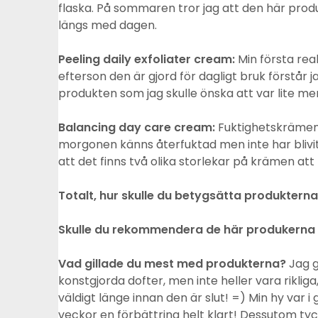
flaska. På sommaren tror jag att den här pro
längs med dagen.
Peeling daily exfoliater cream:
Min första rea
efterson den är gjord för dagligt bruk förstår 
produkten som jag skulle önska att var lite mer
Balancing day care cream:
Fuktighetskrämen 
morgonen känns återfuktad men inte har blivit
att det finns två olika storlekar på krämen att
Totalt, hur skulle du betygsätta produktern
Skulle du rekommendera de här produkerna t
Vad gillade du mest med produkterna?
Jag g
konstgjorda dofter, men inte heller vara rikliga
väldigt länge innan den är slut! =) Min hy var 
veckor en förbättring helt klart! Dessutom ty