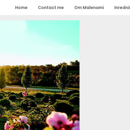
Home
Contact me
Om Malenami
Inredn