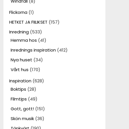
Windfall
(8)
Flickorna
(1)
HETKET JA FIILIKSET
(157)
Inredning
(533)
Hemma hos
(41)
Inrednings inspiration
(412)
Nya huset
(34)
Vårt hus
(170)
Inspiration
(628)
Boktips
(28)
Filmtips
(49)
Gott, gott!
(151)
Skön musik
(36)
Tänkvärt
(190)