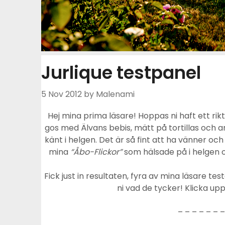
Jurlique testpanel
5 Nov 2012
by Malenami
Hej mina prima läsare! Hoppas ni haft ett rikti
gos med Älvans bebis, mätt på tortillas och an
känt i helgen. Det är så fint att ha vänner och 
mina
“Åbo-Flickor”
som hälsade på i helgen o
Fick just in resultaten, fyra av mina läsare t
ni vad de tycker! Klicka upp
– – – – – – –