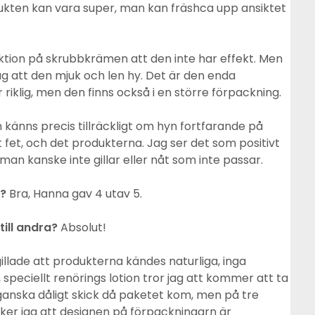
dukten kan vara super, man kan fräshca upp ansiktet
ktion på skrubbkrämen att den inte har effekt. Men
jag att den mjuk och len hy. Det är den enda
 riklig, men den finns också i en större förpackning.
känns precis tillräckligt om hyn fortfarande på
 fet, och det produkterna. Jag ser det som positivt
 man kanske inte gillar eller nåt som inte passar.
a?
Bra, Hanna gav 4 utav 5.
ill andra?
Absolut!
illade att produkterna kändes naturliga, inga
, speciellt renörings lotion tror jag att kommer att ta
i ganska dåligt skick då paketet kom, men på tre
cker jag att designen på förpackningarn är