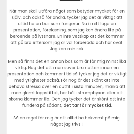
När man skall utföra något som betyder mycket för en
själv, och också för andra, tycker jag det är viktigt att
alltid ha en bas som fungerar. Nu i mitt läge en
presentation, föreläsning, som jag kan ändra lite på
beroende på lyssnare. En inre vetskap att det kommer
att gå bra eftersom jag är väl förberädd och har övat.
Jag kan min sak.
Men så finns det en annan bas som är för mig minst lika
viktig. Nog det att man sover bra natten innan en
presentation och kommer i tid så tycker jag det är viktigt
med ytligheter också. För nog är det skönt att inte
behöva stressa över en outfit i sista minuten, märka att
man glömt läppstiftet, har hål i strumpbyxan eller att
skorna klämmer illa. Och jag tycker det är skönt att inte
fundera på sådant,
det tar för mycket tid
.
Så en regel för mig är att alltid ha bekvämt på mig.
Något jag trivs i.