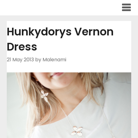
Skip
to
content
Hunkydorys Vernon
Dress
21 May 2013
by Malenami