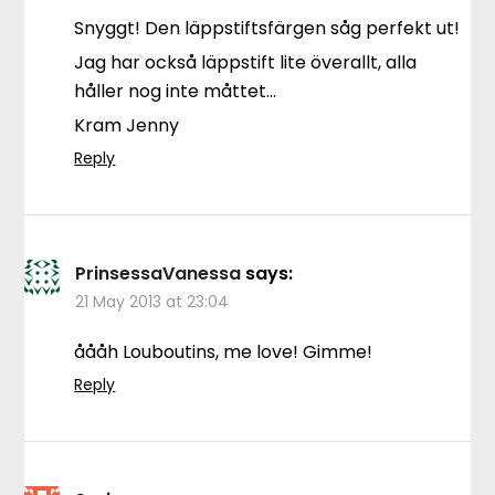
Snyggt! Den läppstiftsfärgen såg perfekt ut!
Jag har också läppstift lite överallt, alla
håller nog inte måttet…
Kram Jenny
Reply
PrinsessaVanessa
says:
21 May 2013 at 23:04
åååh Louboutins, me love! Gimme!
Reply