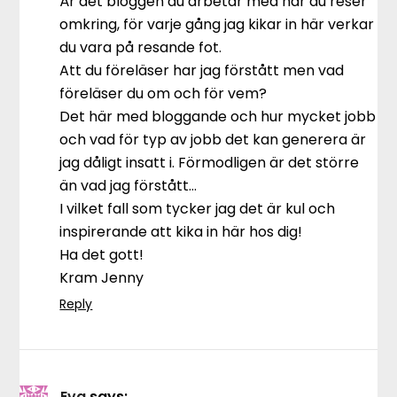
Är det bloggen du arbetar med när du reser
omkring, för varje gång jag kikar in här verkar
du vara på resande fot.
Att du föreläser har jag förstått men vad
föreläser du om och för vem?
Det här med bloggande och hur mycket jobb
och vad för typ av jobb det kan generera är
jag dåligt insatt i. Förmodligen är det större
än vad jag förstått…
I vilket fall som tycker jag det är kul och
inspirerande att kika in här hos dig!
Ha det gott!
Kram Jenny
Reply
Eva
says: