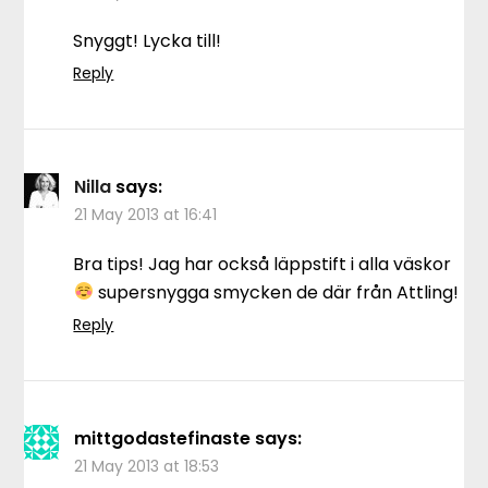
Snyggt! Lycka till!
Reply
Nilla
says:
21 May 2013 at 16:41
Bra tips! Jag har också läppstift i alla väskor
supersnygga smycken de där från Attling!
Reply
mittgodastefinaste
says:
21 May 2013 at 18:53