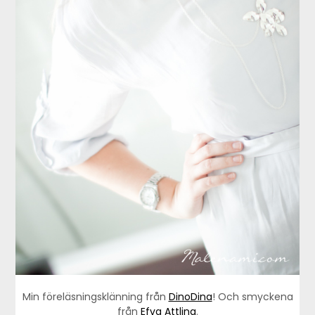
Min föreläsningsklänning från
DinoDina
! Och smyckena
från
Efva Attling
.