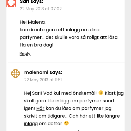
Sari
says:
22 May 2013 at 07:02
Hei Malena,
kan du inte göra ett inlägg om dina
parfymer… det skulle vara så roligt att läsa.
Ha en bra dag!
Reply
malenami
says:
22 May 2013 at 11:51
Hej Sari! Vad kul med önskemål!
Klart jag
skall göra lite inlägg om parfymer snart
igen!
Här
kan du läsa om parfymer jag
skrivit om tidigare… Och här ett lite
längre
inlägg
om dofter