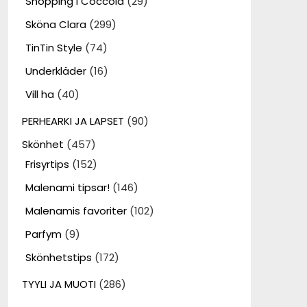
Shopping i Coccola
(29)
Sköna Clara
(299)
TinTin Style
(74)
Underkläder
(16)
Vill ha
(40)
PERHEARKI JA LAPSET
(90)
Skönhet
(457)
Frisyrtips
(152)
Malenami tipsar!
(146)
Malenamis favoriter
(102)
Parfym
(9)
Skönhetstips
(172)
TYYLI JA MUOTI
(286)