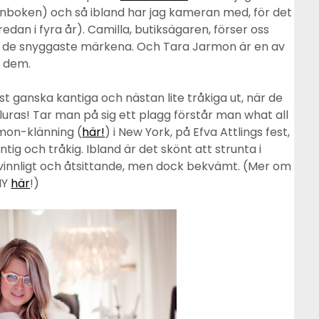
plånboken) och så ibland har jag kameran med, för det
edan i fyra år). Camilla, butiksägaren, förser oss
 de snyggaste märkena. Och Tara Jarmon är en av
dem.
st ganska kantiga och nästan lite tråkiga ut, när de
 luras! Tar man på sig ett plagg förstår man what all
rmon-klänning (
här!
) i New York, på Efva Attlings fest,
tig och tråkig. Ibland är det skönt att strunta i
, kvinnligt och åtsittande, men dock bekvämt. (Mer om
NY
här
!)