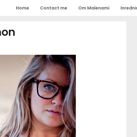
Home
Contact me
Om Malenami
Inredn
mon