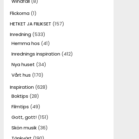
Windfall
(8)
Flickorna
(1)
HETKET JA FIILIKSET
(157)
Inredning
(533)
Hemma hos
(41)
Inrednings inspiration
(412)
Nya huset
(34)
Vårt hus
(170)
Inspiration
(628)
Boktips
(28)
Filmtips
(49)
Gott, gott!
(151)
Skön musik
(36)
Tänkvärt
(190)