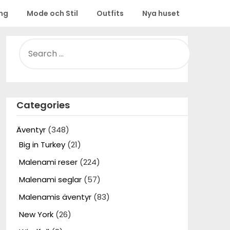
ing
Mode och Stil
Outfits
Nya huset
SEARCH
FOR:
Categories
Äventyr
(348)
Big in Turkey
(21)
Malenami reser
(224)
Malenami seglar
(57)
Malenamis äventyr
(83)
New York
(26)