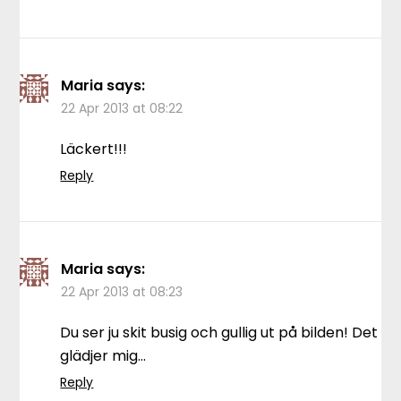
Maria
says:
22 Apr 2013 at 08:22
Läckert!!!
Reply
Maria
says:
22 Apr 2013 at 08:23
Du ser ju skit busig och gullig ut på bilden! Det
glädjer mig…
Reply