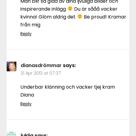
Man blir så glad av dina ljvuliga bilder och
inspirerande inlägg
Du är sååå vacker
kvinna! Glöm aldrig det
Be proud! Kramar
från mig
Reply
dianasdrömmar
says:
21 Apr 2013 at 07:37
Underbar klänning och vacker tjej kram
Diana
Reply
lukija
says: