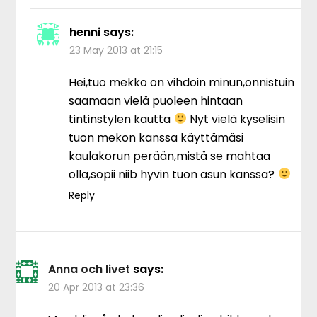
henni
says:
23 May 2013 at 21:15
Hei,tuo mekko on vihdoin minun,onnistuin
saamaan vielä puoleen hintaan
tintinstylen kautta
Nyt vielä kyselisin
tuon mekon kanssa käyttämäsi
kaulakorun perään,mistä se mahtaa
olla,sopii niib hyvin tuon asun kanssa?
Reply
Anna och livet
says:
20 Apr 2013 at 23:36