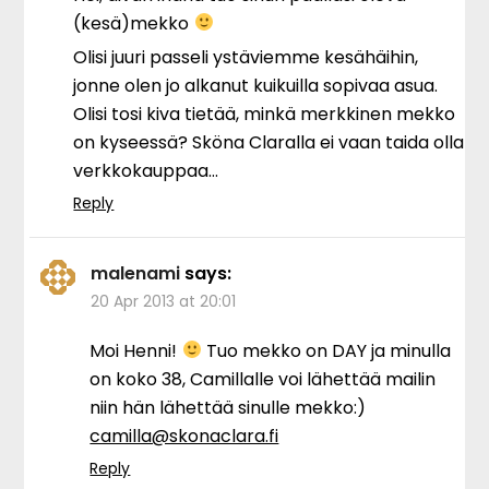
(kesä)mekko
Olisi juuri passeli ystäviemme kesähäihin,
jonne olen jo alkanut kuikuilla sopivaa asua.
Olisi tosi kiva tietää, minkä merkkinen mekko
on kyseessä? Sköna Claralla ei vaan taida olla
verkkokauppaa…
Reply
malenami
says:
20 Apr 2013 at 20:01
Moi Henni!
Tuo mekko on DAY ja minulla
on koko 38, Camillalle voi lähettää mailin
niin hän lähettää sinulle mekko:)
camilla@skonaclara.fi
Reply