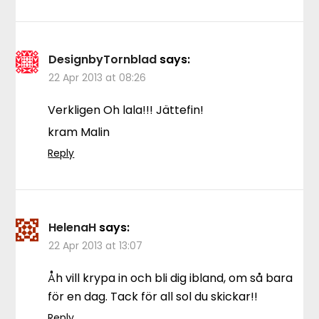
DesignbyTornblad
says:
22 Apr 2013 at 08:26
Verkligen Oh lala!!! Jättefin!
kram Malin
Reply
HelenaH
says:
22 Apr 2013 at 13:07
Åh vill krypa in och bli dig ibland, om så bara
för en dag. Tack för all sol du skickar!!
Reply