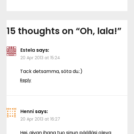
15 thoughts on “
Oh, lala!
”
Estela
says:
20 Apr 2013 at 15:24
Tack detsamma, söta du.:)
Reply
Henni
says:
20 Apr 2013 at 16:27
Hei, aivan ihana tuo sinun päälläsi oleva