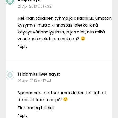
21 Apr 2013 at 17:32
Hei, ihan tällainen tyhmä ja asiaankuulumaton
kysymys, mutta kiinnostaisi oletko ikinä
käynyt värianalyysissa, ja jos olet, niin mikä
vuodenaika olet sen mukaan?
Reply
fridamittilivet
says:
21 Apr 2013 at 17:41
Spännande med sommarkläder…härligt att
de snart kommer på!
Fin söndag till dig!
Reply