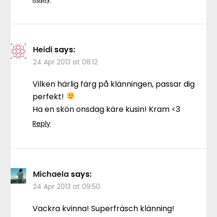
Heidi
says:
24 Apr 2013 at 08:12
Vilken härlig färg på klänningen, passar dig
perfekt!
Ha en skön onsdag käre kusin! Kram <3
Reply
Michaela
says:
24 Apr 2013 at 09:50
Vackra kvinna! Superfräsch klänning!