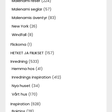
Malenami reser
(224)
Malenami seglar
(57)
Malenamis äventyr
(83)
New York
(26)
Windfall
(8)
Flickorna
(1)
HETKET JA FIILIKSET
(157)
Inredning
(533)
Hemma hos
(41)
Inrednings inspiration
(412)
Nya huset
(34)
Vårt hus
(170)
Inspiration
(628)
Boktips
(28)