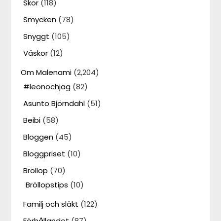
Skor
(118)
Smycken
(78)
Snyggt
(105)
Väskor
(12)
Om Malenami
(2,204)
#leonochjag
(82)
Asunto Björndahl
(51)
Beibi
(58)
Bloggen
(45)
Bloggpriset
(10)
Bröllop
(70)
Bröllopstips
(10)
Familj och släkt
(122)
Förhållandet
(87)