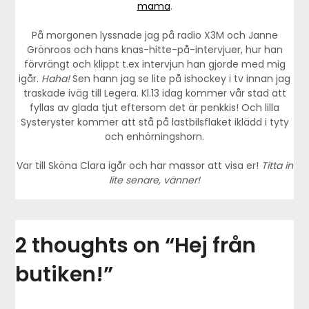
mama
.
På morgonen lyssnade jag på radio X3M och Janne
Grönroos och hans knas-hitte-på-intervjuer, hur han
förvrängt och klippt t.ex intervjun han gjorde med mig
igår.
Haha!
Sen hann jag se lite på ishockey i tv innan jag
traskade iväg till Legera. Kl.13 idag kommer vår stad att
fyllas av glada tjut eftersom det är penkkis! Och lilla
Systeryster kommer att stå på lastbilsflaket iklädd i tyty
och enhörningshorn.
Var till Sköna Clara igår och har massor att visa er!
Titta in
lite senare, vänner!
2 thoughts on “
Hej från
butiken!
”