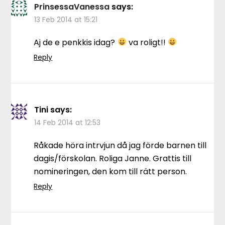
PrinsessaVanessa
says:
13 Feb 2014 at 15:21
Aj de e penkkis idag?
va roligt!!
Reply
Tini
says:
14 Feb 2014 at 12:53
Råkade höra intrvjun då jag förde barnen till
dagis/förskolan. Roliga Janne. Grattis till
nomineringen, den kom till rätt person.
Reply