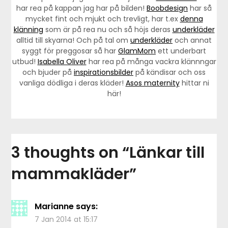
har rea på kappan jag har på bilden!
Boobdesign
har så
mycket fint och mjukt och trevligt, har t.ex
denna
klänning
som är på rea nu och så höjs deras
underkläder
alltid till skyarna! Och på tal om
underkläder
och annat
syggt för preggosar så har
GlamMom
ett underbart
utbud!
Isabella Oliver
har rea på många vackra klännngar
och bjuder på
inspirationsbilder
på kändisar och oss
vanliga dödliga i deras kläder!
Asos maternity
hittar ni
här!
3 thoughts on “
Länkar till
mammakläder
”
Marianne
says:
7 Jan 2014 at 15:17