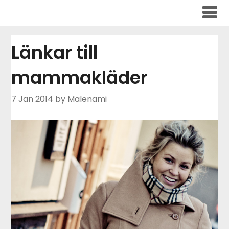
Skip
to
content
Länkar till
mammakläder
7 Jan 2014
by Malenami