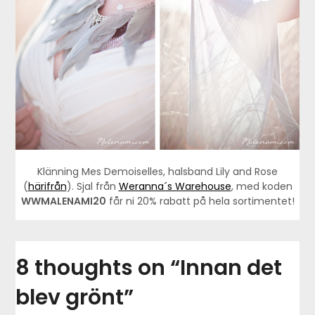
Klänning Mes Demoiselles, halsband Lily and Rose
(
härifrån
). Sjal från
Weranna´s Warehouse
, med koden
WWMALENAMI20
får ni 20% rabatt på hela sortimentet!
8 thoughts on “
Innan det
blev grönt
”