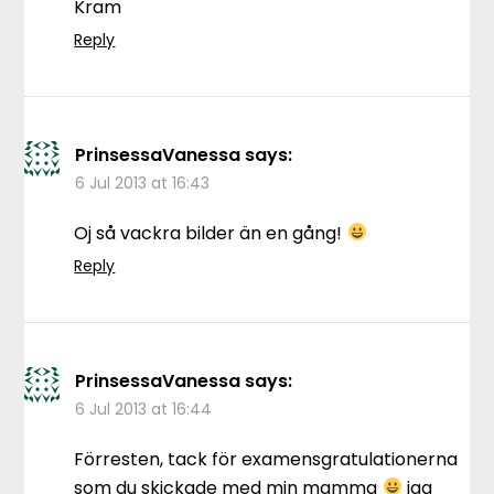
Kram
Reply
PrinsessaVanessa
says:
6 Jul 2013 at 16:43
Oj så vackra bilder än en gång!
Reply
PrinsessaVanessa
says:
6 Jul 2013 at 16:44
Förresten, tack för examensgratulationerna
som du skickade med min mamma
jag