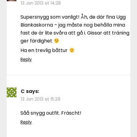
13 Jan 2013 at 14:28
Supersnygg som vanligt! Åh, de där fina Ugg
Biankaskorna – jag måste nog behålla mina
fast de är lite svåra att gå i. Gissar att träning
ger färdighet
Ha en trevlig båttur
Reply
C
says:
13 Jan 2013 at 15:29
Såå snygg outfit. Fräscht!
Reply