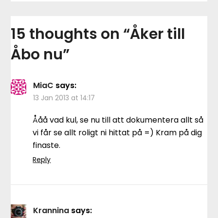
15 thoughts on “
Åker till
Åbo nu
”
MiaC
says:
13 Jan 2013 at 14:17
Ååå vad kul, se nu till att dokumentera allt så
vi får se allt roligt ni hittat på =) Kram på dig
finaste.
Reply
Krannina
says: