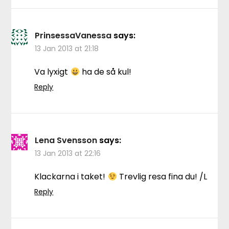
PrinsessaVanessa
says:
13 Jan 2013 at 21:18
Va lyxigt
ha de så kul!
Reply
Lena Svensson
says:
13 Jan 2013 at 22:16
Klackarna i taket!
Trevlig resa fina du! /L
Reply