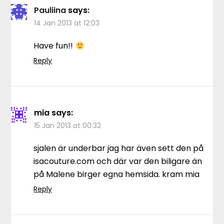
Pauliina
says:
14 Jan 2013 at 12:03
Have fun!!
Reply
mia
says:
15 Jan 2013 at 00:32
sjalen är underbar jag har även sett den på
isacouture.com och där var den biligare än
på Malene birger egna hemsida. kram mia
Reply