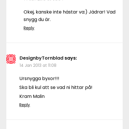
Okej, kanske inte hästar va:) Jädrar! Vad
snygg du är.
Reply
DesignbyTornblad
says:
14 Jan 2013 at 11:08
Ursnygga byxor!!!
Ska bli kul att se vad ni hittar på!
Kram Malin
Reply