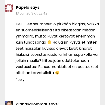
Papelo
says:
13 Jan 2013 at 23:42
Hei! Olen seurannut jo pitkään blogiasi, vaikka
en suomenkielisenä siitä oikeastaan mitään
ymmärrä, mutta kuvat kertovat enemmän
kuin tuhat sanaa
Haluaisin kysyä, et miten
teet näissäkin kuvissa olevat kivat kiharat
hiuksiisi; suoristusraudalla, kiharruspuikolla vai
jollain muulla? Kiitos, jään odottelemaan
vastaustasi. Ps. suomenkielisetkin postaukset
olis ihan tervetulleita
Reply
dianasdrömmar
says: