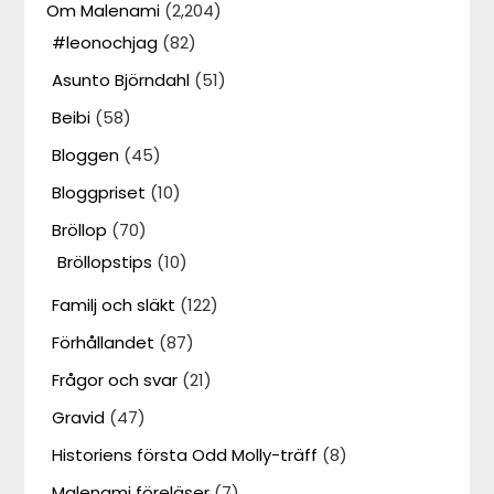
Om Malenami
(2,204)
#leonochjag
(82)
Asunto Björndahl
(51)
Beibi
(58)
Bloggen
(45)
Bloggpriset
(10)
Bröllop
(70)
Bröllopstips
(10)
Familj och släkt
(122)
Förhållandet
(87)
Frågor och svar
(21)
Gravid
(47)
Historiens första Odd Molly-träff
(8)
Malenami föreläser
(7)