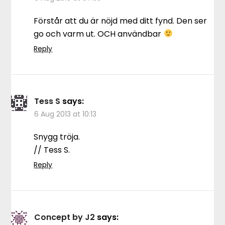
Förstår att du är nöjd med ditt fynd. Den ser
go och varm ut. OCH användbar
Reply
Tess S
says:
6 Aug 2013 at 10:13
Snygg tröja.
// Tess S.
Reply
Concept by J2
says: