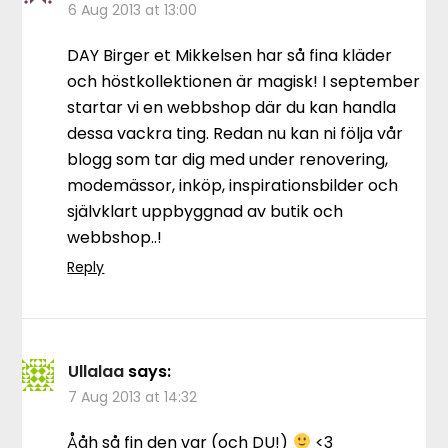
6 Aug 2013 at 13:00
DAY Birger et Mikkelsen har så fina kläder
och höstkollektionen är magisk! I september
startar vi en webbshop där du kan handla
dessa vackra ting. Redan nu kan ni följa vår
blogg som tar dig med under renovering,
modemässor, inköp, inspirationsbilder och
självklart uppbyggnad av butik och
webbshop..!
Reply
Ullalaa
says:
7 Aug 2013 at 14:32
Ååh så fin den var (och DU!)
<3