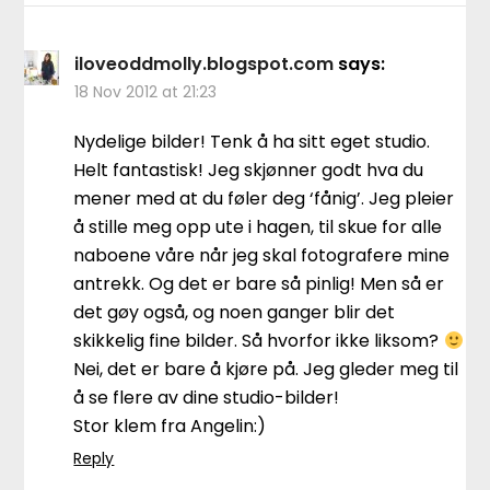
iloveoddmolly.blogspot.com
says:
18 Nov 2012 at 21:23
Nydelige bilder! Tenk å ha sitt eget studio.
Helt fantastisk! Jeg skjønner godt hva du
mener med at du føler deg ‘fånig’. Jeg pleier
å stille meg opp ute i hagen, til skue for alle
naboene våre når jeg skal fotografere mine
antrekk. Og det er bare så pinlig! Men så er
det gøy også, og noen ganger blir det
skikkelig fine bilder. Så hvorfor ikke liksom?
Nei, det er bare å kjøre på. Jeg gleder meg til
å se flere av dine studio-bilder!
Stor klem fra Angelin:)
Reply