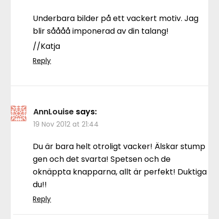
Underbara bilder på ett vackert motiv. Jag
blir såååå imponerad av din talang!
//Katja
Reply
AnnLouise
says:
19 Nov 2012 at 21:44
Du är bara helt otroligt vacker! Älskar stump
gen och det svarta! Spetsen och de
oknäppta knapparna, allt är perfekt! Duktiga
du!!
Reply