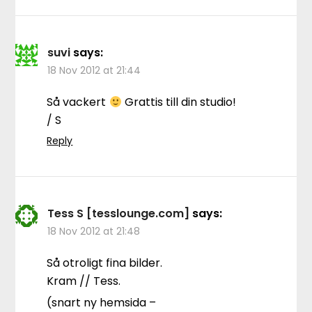
suvi
says:
18 Nov 2012 at 21:44
Så vackert
Grattis till din studio!
/ S
Reply
Tess S [tesslounge.com]
says:
18 Nov 2012 at 21:48
Så otroligt fina bilder.
Kram // Tess.
(snart ny hemsida –