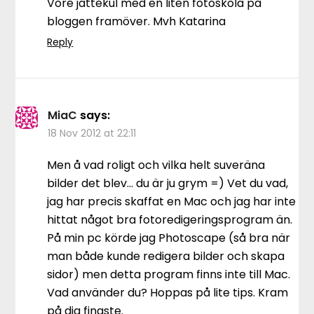
Vore jättekul med en liten fotoskola på
bloggen framöver. Mvh Katarina
Reply
MiaC
says:
18 Nov 2012 at 22:11
Men å vad roligt och vilka helt suveräna
bilder det blev… du är ju grym =) Vet du vad,
jag har precis skaffat en Mac och jag har inte
hittat något bra fotoredigeringsprogram än.
På min pc körde jag Photoscape (så bra när
man både kunde redigera bilder och skapa
sidor) men detta program finns inte till Mac.
Vad använder du? Hoppas på lite tips. Kram
på dig finaste.