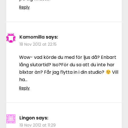
Reply
Kamomilla
says:
18 Nov 2012 at 22:15
Wow- vad körde du med för ljus då? Enbart
lång slutartid? Iso?För du sa att du inte har
blixtar än? Får jag flytta in i din studio?
Vill
ha…
Reply
Lingon
says:
19 Nov 2012 at 11:29