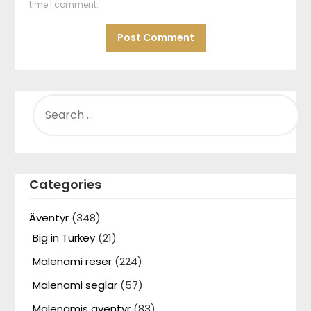
time I comment.
SEARCH
FOR:
Categories
Äventyr
(348)
Big in Turkey
(21)
Malenami reser
(224)
Malenami seglar
(57)
Malenamis äventyr
(83)