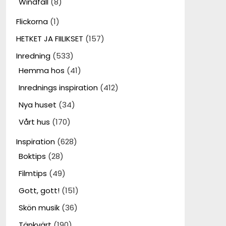
Windfall
(8)
Flickorna
(1)
HETKET JA FIILIKSET
(157)
Inredning
(533)
Hemma hos
(41)
Inrednings inspiration
(412)
Nya huset
(34)
Vårt hus
(170)
Inspiration
(628)
Boktips
(28)
Filmtips
(49)
Gott, gott!
(151)
Skön musik
(36)
Tänkvärt
(190)