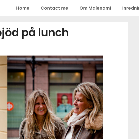
Home
Contact me
Om Malenami
Inredn
bjöd på lunch