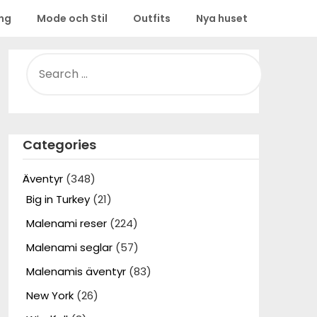
ing
Mode och Stil
Outfits
Nya huset
SEARCH
FOR:
Categories
Äventyr
(348)
Big in Turkey
(21)
Malenami reser
(224)
Malenami seglar
(57)
Malenamis äventyr
(83)
New York
(26)