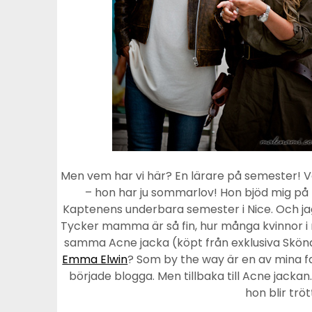
Men vem har vi här? En lärare på semester! V
– hon har ju sommarlov! Hon bjöd mig på
Kaptenens underbara semester i Nice. Och j
Tycker mamma är så fin, hur många kvinnor i
samma Acne jacka (köpt från exklusiva Skön
Emma Elwin
? Som by the way är en av mina f
började blogga. Men tillbaka till Acne jackan
hon blir trö