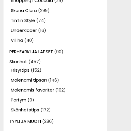
Shopping i Coccola
(29)
Sköna Clara
(299)
TinTin Style
(74)
Underkläder
(16)
Vill ha
(40)
PERHEARKI JA LAPSET
(90)
Skönhet
(457)
Frisyrtips
(152)
Malenami tipsar!
(146)
Malenamis favoriter
(102)
Parfym
(9)
Skönhetstips
(172)
TYYLI JA MUOTI
(286)