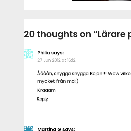
20 thoughts on “
Lärare 
Philia
says:
27 Jun 2012 at 16:12
Ååååh, snygga snygga Bojan!!! Wow vilke
mycket från moi:)
Kraaam
Reply
Martina G
says: