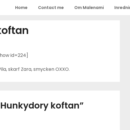
Home
Contact me
Om Malenami
Inredn
koftan
show id=224]
ila, skarf Zara, smycken OXXO.
 Hunkydory koftan
”