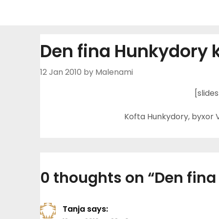
Skip
to
content
Den fina Hunkydory 
12 Jan 2010
by Malenami
[slide
Kofta Hunkydory, byxor V
0 thoughts on “
Den fina
Tanja
says: