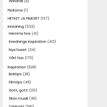
Windfall
(8)
Flickorna
(1)
HETKET JA FIILIKSET
(157)
Inredning
(533)
Hemma hos
(41)
Inrednings inspiration
(412)
Nya huset
(34)
Vårt hus
(170)
Inspiration
(628)
Boktips
(28)
Filmtips
(49)
Gott, gott!
(151)
Skön musik
(36)
Tänkvärt
(190)