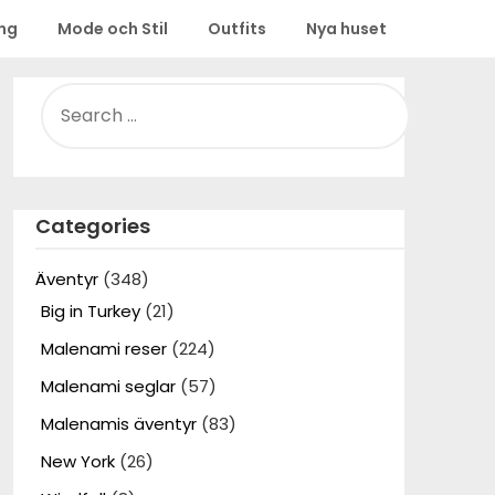
ing
Mode och Stil
Outfits
Nya huset
SEARCH
FOR:
Categories
Äventyr
(348)
Big in Turkey
(21)
Malenami reser
(224)
Malenami seglar
(57)
Malenamis äventyr
(83)
New York
(26)