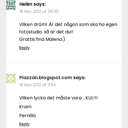
Helén
says:
18 Nov 2012 at 09:30
Vilken dröm! Är det någon som ska ha egen
fotostudio. så är det du!!
Grattis fina Malena:)
Reply
Piazzan.blogspot.com
says:
18 Nov 2012 at 11:54
Vilken lycka det måste vara …KUL!!!
Kram
Pernilla
Reply