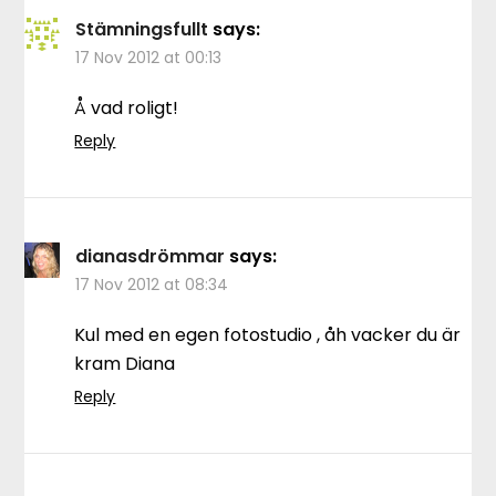
Stämningsfullt
says:
17 Nov 2012 at 00:13
Å vad roligt!
Reply
dianasdrömmar
says:
17 Nov 2012 at 08:34
Kul med en egen fotostudio , åh vacker du är
kram Diana
Reply