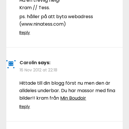
Ha en trevlig helg!
Kram // Tess.
ps. håller på att byta webadress
(www.ninatess.com)
Reply
Carolin
says:
16 Nov 2012 at 22:18
Hittade till din blogg först nu men den är
alldeles underbar. Du har massor med fina
bilder!! kram från
Min Boudoir
Reply