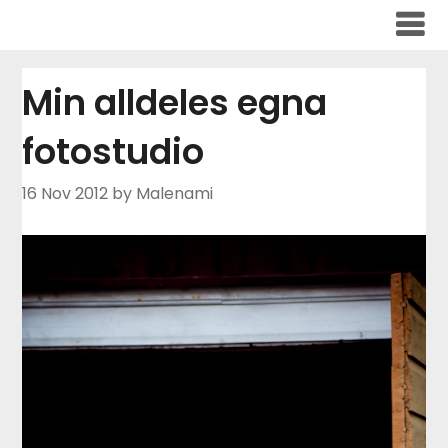
Skip
to
content
Min alldeles egna
fotostudio
16 Nov 2012
by Malenami