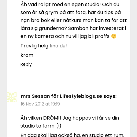
Åh vad roligt med en egen studio! Och du
som är så grym på att fota, har du tips på
ngn bra bok eller nätkurs man kan ta för att
lära sig grunderna? Sambon har investerat i
en ny kamera och nu vill jag bli proffs
Trevlig helg fina du!
kram
Reply
mrs Sessan för Lifestyleblogs.se
says:
16 Nov 2012 at 19:19
Åh vilken DRÖM!! Jag hoppas vi får se din
studio ta form :))
En dag skall jag också ha, en studio ett rum,