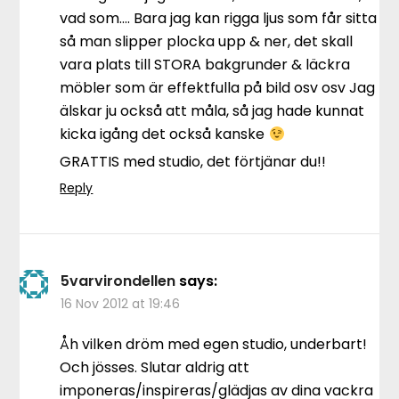
vad som…. Bara jag kan rigga ljus som får sitta
så man slipper plocka upp & ner, det skall
vara plats till STORA bakgrunder & läckra
möbler som är effektfulla på bild osv osv Jag
älskar ju också att måla, så jag hade kunnat
kicka igång det också kanske
GRATTIS med studio, det förtjänar du!!
Reply
5varvirondellen
says:
16 Nov 2012 at 19:46
Åh vilken dröm med egen studio, underbart!
Och jösses. Slutar aldrig att
imponeras/inspireras/glädjas av dina vackra