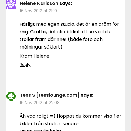
Helene Karlsson
says:
16 Nov 2012 at 21:19
Härligt med egen studio, det är en dröm för
mig. Grattis, det ska bli kul att se vad du
trollar fram därinne! (både foto och
målningar såklart)
Kram Heléne
Reply
Tess S [tesslounge.com]
says:
16 Nov 2012 at 22:08
Åh vad roligt =) Hoppas du kommer visa fler
bilder från studion senare.