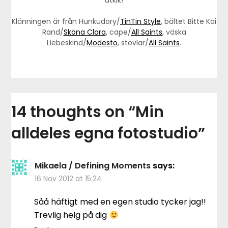
utkik!
Klänningen är från Hunkudory/
TinTin Style
, bältet Bitte Kai
Rand/
Sköna Clara
, cape/
All Saints
, väska
Liebeskind/
Modesto
, stövlar/
All Saints
.
14 thoughts on “
Min
alldeles egna fotostudio
”
Mikaela / Defining Moments
says:
16 Nov 2012 at 15:24
Såå häftigt med en egen studio tycker jag!!
Trevlig helg på dig