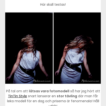
Här skall testas!
På tal om att
låtsas vara fotomodell
så har jag hört att
TinTin Style
snart lanserar en
stor tävling
där man får
leka modell för en dag och priserna är fenomenala! Håll