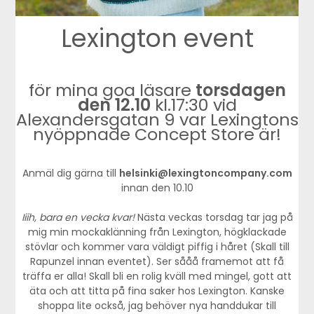
Lexington event
för mina goa läsare
torsdagen
den 12.10
kl.17:30 vid
Alexandersgatan 9 var Lexingtons
nyöppnade Concept Store är!
Anmäl dig gärna till
helsinki@lexingtoncompany.com
innan den 10.10
Iiih, bara en vecka kvar!
Nästa veckas torsdag tar jag på
mig min mockaklänning från Lexington, högklackade
stövlar och kommer vara väldigt piffig i håret (Skall till
Rapunzel innan eventet). Ser sååå framemot att få
träffa er alla! Skall bli en rolig kväll med mingel, gott att
äta och att titta på fina saker hos Lexington. Kanske
shoppa lite också, jag behöver nya handdukar till