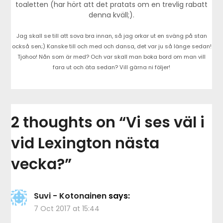
toaletten (har hört att det pratats om en trevlig rabatt
denna kväll;).
Jag skall se till att sova bra innan, så jag orkar ut en sväng på stan
också sen;) Kanske till och med och dansa, det var ju så länge sedan!
Tjohoo! Nån som är med? Och var skall man boka bord om man vill
fara ut och äta sedan? Vill gärna ni följer!
2 thoughts on “
Vi ses väl i
vid Lexington nästa
vecka?
”
Suvi - Kotonainen
says:
7 Oct 2017 at 15:44