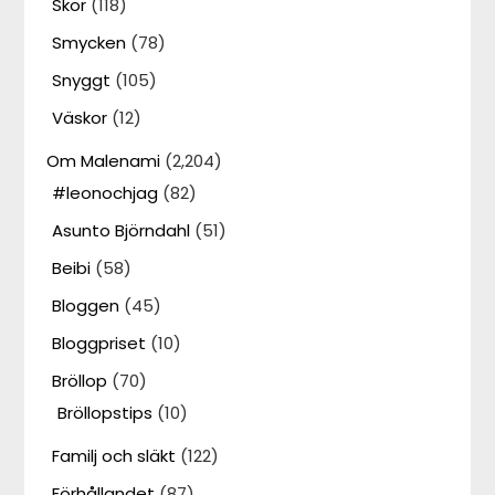
Skor
(118)
Smycken
(78)
Snyggt
(105)
Väskor
(12)
Om Malenami
(2,204)
#leonochjag
(82)
Asunto Björndahl
(51)
Beibi
(58)
Bloggen
(45)
Bloggpriset
(10)
Bröllop
(70)
Bröllopstips
(10)
Familj och släkt
(122)
Förhållandet
(87)