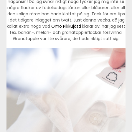
någonsin! Då jag synar riktigt noga tycker jag mig inte se
några fläckar av födelsedagstårtan eller blåbären eller all
den saliga röran han hade klottat på sig. Tack för era tips
i det tidigare inlägget om tvätt. Just denna vecka, då jag
kollat extra noga vad
Omo Pikkujätti
klarar av, har jag sett
tex. banan-, melon- och granatäpplefläckar försvinna.
Granatäpple var lite svårare, de hade riktigt satt sig.