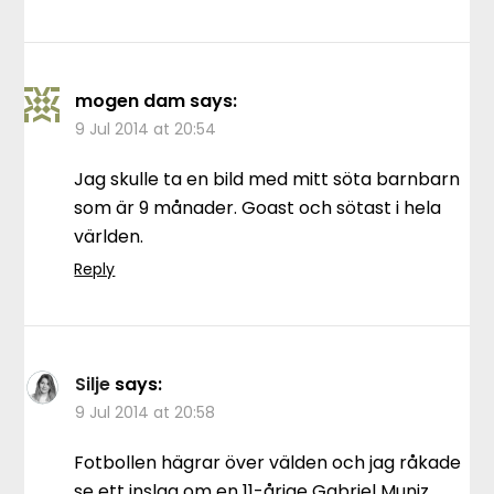
mogen dam
says:
9 Jul 2014 at 20:54
Jag skulle ta en bild med mitt söta barnbarn
som är 9 månader. Goast och sötast i hela
världen.
Reply
Silje
says:
9 Jul 2014 at 20:58
Fotbollen hägrar över välden och jag råkade
se ett inslag om en 11-årige Gabriel Muniz