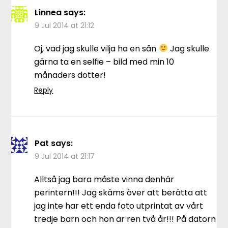
Linnea
says:
9 Jul 2014 at 21:12
Oj, vad jag skulle vilja ha en sån
Jag skulle
gärna ta en selfie – bild med min 10
månaders dotter!
Reply
Pat
says:
9 Jul 2014 at 21:17
Alltså jag bara måste vinna denhär
perintern!!! Jag skäms över att berätta att
jag inte har ett enda foto utprintat av vårt
tredje barn och hon är ren två år!!! På datorn