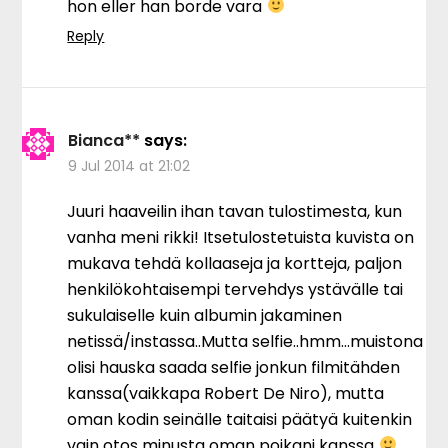
hon eller han borde vara
Reply
Bianca**
says:
9 Jul 2014 at 21:02
Juuri haaveilin ihan tavan tulostimesta, kun
vanha meni rikki! Itsetulostetuista kuvista on
mukava tehdä kollaaseja ja kortteja, paljon
henkilökohtaisempi tervehdys ystävälle tai
sukulaiselle kuin albumin jakaminen
netissä/instassa..Mutta selfie..hmm…muistona
olisi hauska saada selfie jonkun filmitähden
kanssa(vaikkapa Robert De Niro), mutta
oman kodin seinälle taitaisi päätyä kuitenkin
vain otos minusta oman poikani kanssa