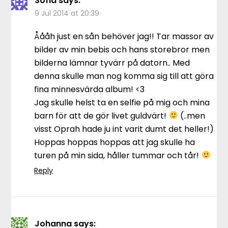
Sofia
says:
9 Jul 2014 at 20:39
Åååh just en sån behöver jag!! Tar massor av
bilder av min bebis och hans storebror men
bilderna lämnar tyvärr på datorn.. Med
denna skulle man nog komma sig till att göra
fina minnesvärda album! <3
Jag skulle helst ta en selfie på mig och mina
barn för att de gör livet guldvärt!
(..men
visst Oprah hade ju int varit dumt det heller!)
Hoppas hoppas hoppas att jag skulle ha
turen på min sida, håller tummar och tår!
Reply
Johanna
says: