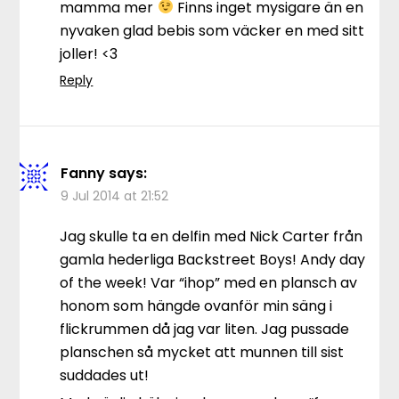
mamma mer
Finns inget mysigare än en
nyvaken glad bebis som väcker en med sitt
joller! <3
Reply
Fanny
says:
9 Jul 2014 at 21:52
Jag skulle ta en delfin med Nick Carter från
gamla hederliga Backstreet Boys! Andy day
of the week! Var “ihop” med en plansch av
honom som hängde ovanför min säng i
flickrummen då jag var liten. Jag pussade
planschen så mycket att munnen till sist
suddades ut!