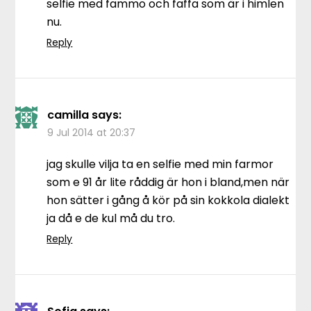
selfie med fammo och faffa som är i himlen
nu.
Reply
camilla
says:
9 Jul 2014 at 20:37
jag skulle vilja ta en selfie med min farmor
som e 91 år lite råddig är hon i bland,men när
hon sätter i gång å kör på sin kokkola dialekt
ja då e de kul må du tro.
Reply