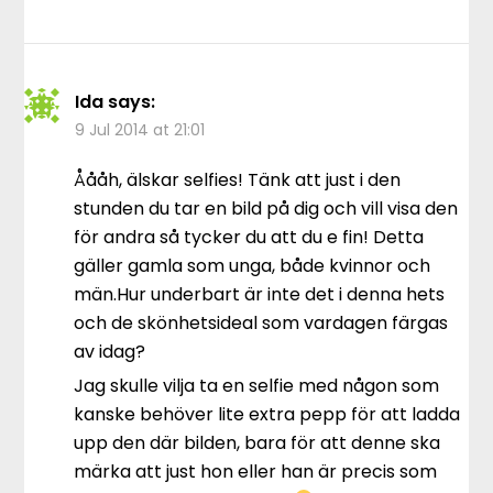
Ida
says:
9 Jul 2014 at 21:01
Åååh, älskar selfies! Tänk att just i den
stunden du tar en bild på dig och vill visa den
för andra så tycker du att du e fin! Detta
gäller gamla som unga, både kvinnor och
män.Hur underbart är inte det i denna hets
och de skönhetsideal som vardagen färgas
av idag?
Jag skulle vilja ta en selfie med någon som
kanske behöver lite extra pepp för att ladda
upp den där bilden, bara för att denne ska
märka att just hon eller han är precis som