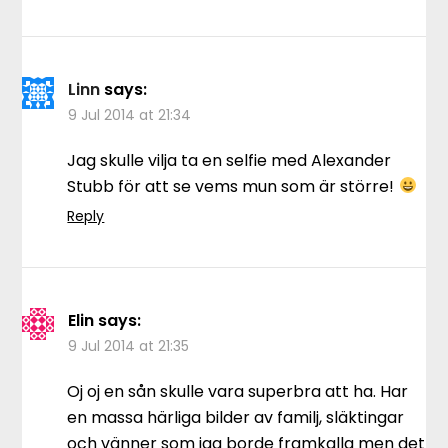
Linn
says:
9 Jul 2014 at 21:34
Jag skulle vilja ta en selfie med Alexander
Stubb för att se vems mun som är större!
Reply
Elin
says:
9 Jul 2014 at 21:35
Oj oj en sån skulle vara superbra att ha. Har
en massa härliga bilder av familj, släktingar
och vänner som jag borde framkalla men det