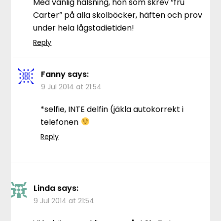
Med vänlig hälsning, hon som skrev “fru
Carter” på alla skolböcker, häften och prov
under hela lågstadietiden!
Reply
Fanny
says:
9 Jul 2014 at 21:54
*selfie, INTE delfin (jäkla autokorrekt i
telefonen
Reply
Linda
says:
9 Jul 2014 at 21:54