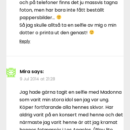
och på telefoner finns det ju massvis tagna
foton, men har bara inte fått beställt
pappersbilder…
Så jag skulle alltså ta en selfie av mig o min
dotter o printa ut den genast!
Reply
Mira
says:
9 Jul 2014 at 21:28
Jag hade gärna tagit en selfie med Madonna
som varit min stora idol sen jag var ung.
Köper fortfarande alla hennes skivor. Har
aldrig varit på en konsert med henne och det
närmaste jag varit henne är att jag kramat
hennes fotmassör i Los Angeles. (Blev lite