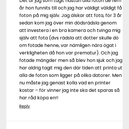
Det är jag som tagit nästan alla foton de fem
år hon funnits till och jag har väldigt väldigt få
foton på mig själv. Jag älskar att fota, för 3 år
sedan kom jag över min dödsrädsla genom
att investera i en bra kamera och tvinga mig
själv att fota (dvs rädsla att dotter skulle dö
om fotade henne, var nämligen nära ögat i
verkligheten då hon var prematur). Och jag
fotade mängder men så blev hon sjuk och jag
har aldrig tagit mig den där tiden att printa ut
alla de foton som ligger på olika datorer. Men
nu måste jag genast kolla vad en printer
kostar – för vinner jag inte ska det sparas så
har råd köpa en!!
Reply