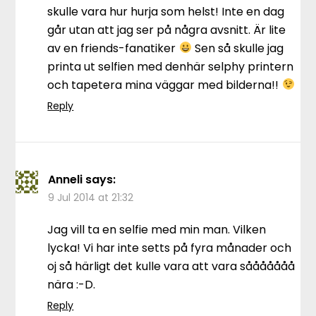
skulle vara hur hurja som helst! Inte en dag
går utan att jag ser på några avsnitt. Är lite
av en friends-fanatiker
Sen så skulle jag
printa ut selfien med denhär selphy printern
och tapetera mina väggar med bilderna!!
Reply
Anneli
says:
9 Jul 2014 at 21:32
Jag vill ta en selfie med min man. Vilken
lycka! Vi har inte setts på fyra månader och
oj så härligt det kulle vara att vara sååååååå
nära :-D.
Reply