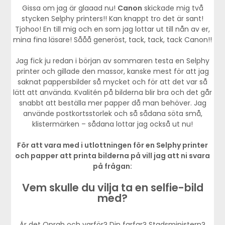
Gissa om jag är glaaad nu!
Canon
skickade mig två
stycken Selphy printers!! Kan knappt tro det är sant!
Tjohoo! En till mig och en som jag lottar ut till nån av er,
mina fina läsare! Sååå generöst, tack, tack, tack Canon!!
Jag fick ju redan i början av sommaren testa en Selphy
printer och gillade den massor, kanske mest för att jag
saknat pappersbilder så mycket och för att det var så
lätt att använda. Kvalitén på bilderna blir bra och det går
snabbt att beställa mer papper då man behöver. Jag
använde postkortsstorlek och så sådana söta små,
klistermärken – sådana lottar jag också ut nu!
För att vara med i utlottningen för en Selphy printer
och papper att printa bilderna på vill jag att ni svara
på frågan:
Vem skulle du vilja ta en selfie-bild
med?
Är det Oprah och varför? Din farfar? Stadsministern?