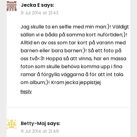
Jecka E
says:
9 Jul 2014 at 21:43
Jag skulle ta en selfie med min man:)! Väldigt
sällan vi e båda på samma kort nuförtiden;)!
Alltid en av oss som tar kort på varann med
barnen eller bara barnen:)! Så ett foto på
oss två<3! Hoppa så att vinna, har en massa
foton som skulle behöva komma upp i fina
ramar å förgylla väggarna å för att int tala
om album;)! Kram jecka jeppistjej
Reply
Betty-Maj
says:
9 Jul 2014 at 21:49