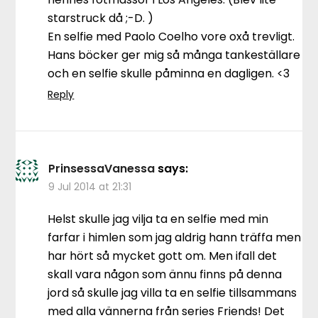
starstruck då ;-D. )
En selfie med Paolo Coelho vore oxå trevligt.
Hans böcker ger mig så många tankeställare
och en selfie skulle påminna en dagligen. <3
Reply
PrinsessaVanessa
says:
9 Jul 2014 at 21:31
Helst skulle jag vilja ta en selfie med min
farfar i himlen som jag aldrig hann träffa men
har hört så mycket gott om. Men ifall det
skall vara någon som ännu finns på denna
jord så skulle jag villa ta en selfie tillsammans
med alla vännerna från series Friends! Det