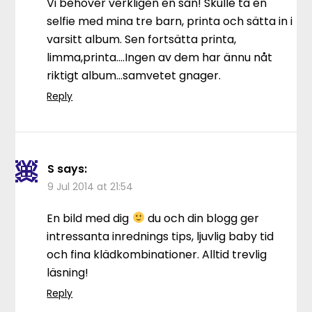
Vi behöver verkligen en sån! Skulle ta en
selfie med mina tre barn, printa och sätta in i
varsitt album. Sen fortsätta printa,
limma,printa….Ingen av dem har ännu nåt
riktigt album…samvetet gnager.
Reply
S
says:
9 Jul 2014 at 21:54
En bild med dig
du och din blogg ger
intressanta inrednings tips, ljuvlig baby tid
och fina klädkombinationer. Alltid trevlig
läsning!
Reply